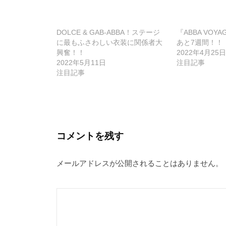
ナ
ビ
DOLCE & GAB-ABBA！ステージ
『ABBA VO
ゲ
に最もふさわしい衣装に関係者大
あと7週間！！
興奮！！
2022年4月25日
ー
2022年5月11日
注目記事
シ
注目記事
ョ
ン
コメントを残す
メールアドレスが公開されることはありません。