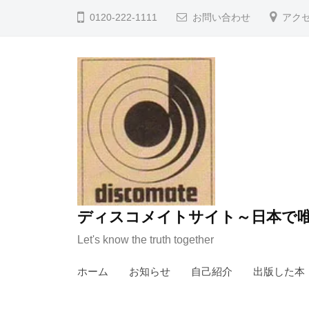
コ
0120-222-1111
お問い合わせ
アク
ン
テ
ン
ツ
へ
ス
キ
ッ
プ
ディスコメイトサイト～日本で唯
Let's know the truth together
ホーム
お知らせ
自己紹介
出版した本