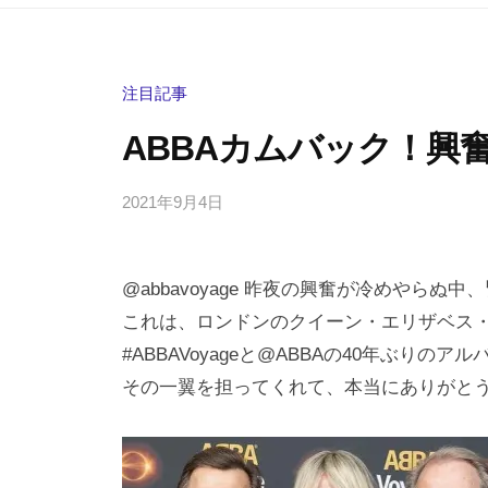
注目記事
ABBAカムバック！興
2021年9月4日
b
/
y
0
h
件
@abbavoyage 昨夜の興奮が冷めやら
i
の
g
コ
これは、ロンドンのクイーン・エリザベス
a
メ
#ABBAVoyageと@ABBAの40年ぶり
s
ン
その一翼を担ってくれて、本当にありがと
h
ト
i
y