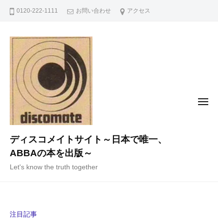
コ
0120-222-1111
お問い合わせ
アクセス
ン
テ
ン
ツ
へ
ス
キ
メ
ニ
ッ
ュ
ー
プ
ディスコメイトサイト～日本で唯一、
ABBAの本を出版～
Let's know the truth together
注目記事