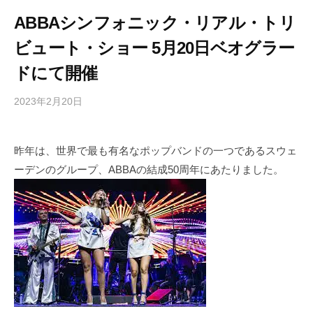
ABBAシンフォニック・リアル・トリ
ビュート・ショー 5月20日ベオグラー
ドにて開催
2023年2月20日
b
/
y
0
h
件
昨年は、世界で最も有名なポップバンドの一つであるスウェ
i
の
ーデンのグループ、ABBAの結成50周年にあたりました。
g
コ
a
メ
s
ン
h
ト
i
y
a
m
a