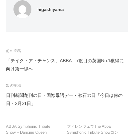
higashiyama
投
前の投稿
稿
「テイク・ア・チャンス」ABBA、7度目の英国No.1獲得に
ナ
向け第一線へ
ビ
ゲ
次の投稿
ー
日刊新聞創刊の日・国際母語デー・漱石の日「今日は何の
シ
日・2月21日」
ョ
ン
ABBA Symphonic Tribute
フィレンツェでThe Abba
Show – Dancing Queen
Symphonic Tribute Showコン