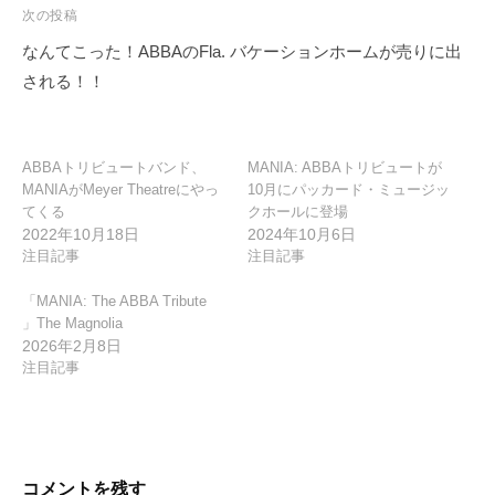
ゲ
次の投稿
ー
なんてこった！ABBAのFla. バケーションホームが売りに出
シ
される！！
ョ
ン
ABBAトリビュートバンド、
MANIA: ABBAトリビュートが
MANIAがMeyer Theatreにやっ
10月にパッカード・ミュージッ
てくる
クホールに登場
2022年10月18日
2024年10月6日
注目記事
注目記事
「MANIA: The ABBA Tribute
」The Magnolia
2026年2月8日
注目記事
コメントを残す