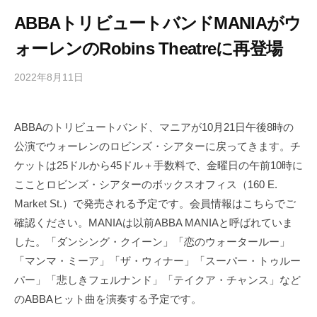
ABBAトリビュートバンドMANIAがウ
ォーレンのRobins Theatreに再登場
2022年8月11日
b
/
y
0
h
件
ABBAのトリビュートバンド、マニアが10月21日午後8時の
i
の
公演でウォーレンのロビンズ・シアターに戻ってきます。チ
g
コ
a
メ
ケットは25ドルから45ドル＋手数料で、金曜日の午前10時に
s
ン
こことロビンズ・シアターのボックスオフィス（160 E.
h
ト
Market St.）で発売される予定です。会員情報はこちらでご
i
確認ください。MANIAは以前ABBA MANIAと呼ばれていま
y
した。「ダンシング・クイーン」「恋のウォータールー」
a
「マンマ・ミーア」「ザ・ウィナー」「スーパー・トゥルー
m
パー」「悲しきフェルナンド」「テイクア・チャンス」など
a
のABBAヒット曲を演奏する予定です。