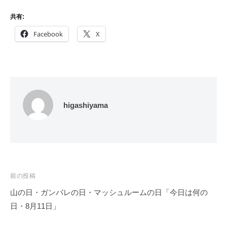
共有:
Facebook
X
higashiyama
投
前の投稿
稿
山の日・ガンバレの日・マッシュルームの日「今日は何の
ナ
日・8月11日」
ビ