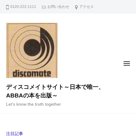
コ
0120-222-1111
お問い合わせ
アクセス
ン
テ
ン
ツ
へ
ス
キ
メ
ニ
ッ
ュ
ー
プ
ディスコメイトサイト～日本で唯一、
ABBAの本を出版～
Let's know the truth together
注目記事