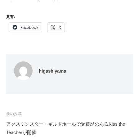
共有:
Facebook
X
higashiyama
投
前の投稿
稿
アクスミンスター・ギルドホールで受賞歴のあるKiss the
ナ
Teacherが開催