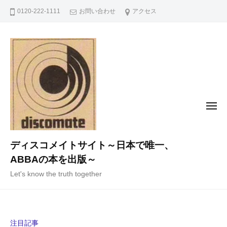
コ
0120-222-1111
お問い合わせ
アクセス
ン
テ
ン
ツ
へ
ス
キ
メ
ニ
ッ
ュ
ー
プ
ディスコメイトサイト～日本で唯一、
ABBAの本を出版～
Let's know the truth together
注目記事