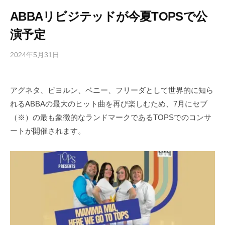
ABBAリビジテッドが今夏TOPSで公
演予定
2024年5月31日
b
/
y
0
h
件
アグネタ、ビヨルン、ベニー、フリーダとして世界的に知ら
i
の
れるABBAの最大のヒット曲を再び楽しむため、7月にセブ
g
コ
a
メ
（※）の最も象徴的なランドマークであるTOPSでのコンサ
s
ン
ートが開催されます。
h
ト
i
y
a
m
a