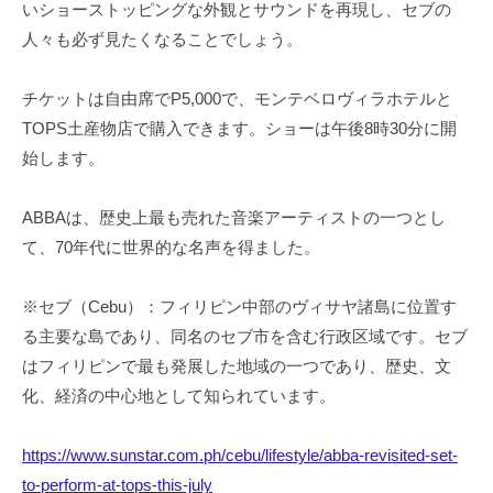
いショーストッピングな外観とサウンドを再現し、セブの
人々も必ず見たくなることでしょう。
チケットは自由席でP5,000で、モンテベロヴィラホテルと
TOPS土産物店で購入できます。ショーは午後8時30分に開
始します。
ABBAは、歴史上最も売れた音楽アーティストの一つとし
て、70年代に世界的な名声を得ました。
※セブ（Cebu）：フィリピン中部のヴィサヤ諸島に位置す
る主要な島であり、同名のセブ市を含む行政区域です。セブ
はフィリピンで最も発展した地域の一つであり、歴史、文
化、経済の中心地として知られています。
https://www.sunstar.com.ph/cebu/lifestyle/abba-revisited-set-
to-perform-at-tops-this-july