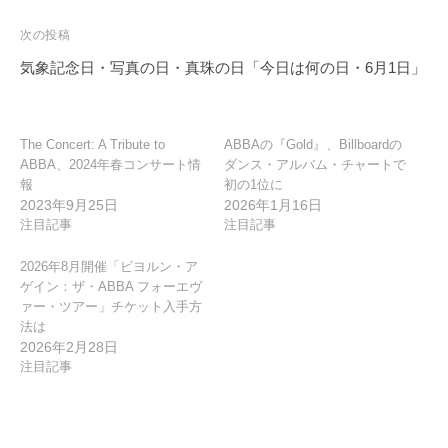
ビ
ゲ
次の投稿
ー
気象記念日・写真の日・真珠の日「今日は何の日・6月1日」
シ
ョ
ン
The Concert: A Tribute to
ABBAの『Gold』、Billboardの
ABBA、2024年春コンサート情
ダンス・アルバム・チャートで
報
初の1位に
2023年9月25日
2026年1月16日
注目記事
注目記事
2026年8月開催「ビヨルン・ア
ゲイン：ザ・ABBA フォーエヴ
ァー・ツアー」チケット入手方
法は
2026年2月28日
注目記事