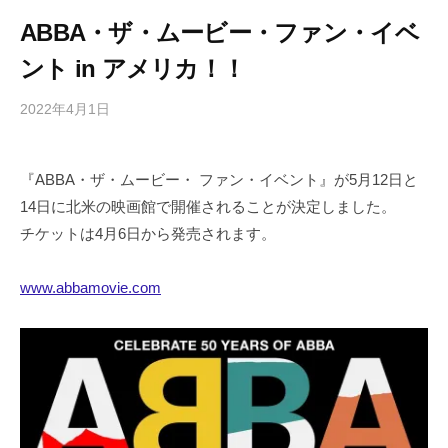
ABBA・ザ・ムービー・ファン・イベ
ント in アメリカ！！
2022年4月1日
b
/
y
0
h
件
『ABBA・ザ・ムービー・ ファン・イベント』が5月12日と
i
の
14日に北米の映画館で開催されることが決定しました。
g
コ
a
メ
チケットは4月6日から発売されます。
s
ン
h
ト
www.abbamovie.com
i
y
a
m
a