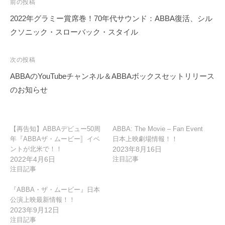
投
前の投稿
稿
2022年グラミー賞席巻！70年代サウンド：ABBA復活、シル
ナ
クソニック・スローバック・スタイル
ビ
ゲ
次の投稿
ー
ABBAのYouTubeチャンネル＆ABBAボックスセットリリース
シ
のお知らせ
ョ
ン
【再告知】ABBAデビュー50周
ABBA: The Movie – Fan Event
年『ABBAザ・ムービー〛イベ
日本上映劇場情報！！
ントが北米で！！
2023年8月16日
2022年4月6日
注目記事
注目記事
『ABBA・ザ・ムービー』日本
公演上映最新情報！！
2023年9月12日
注目記事