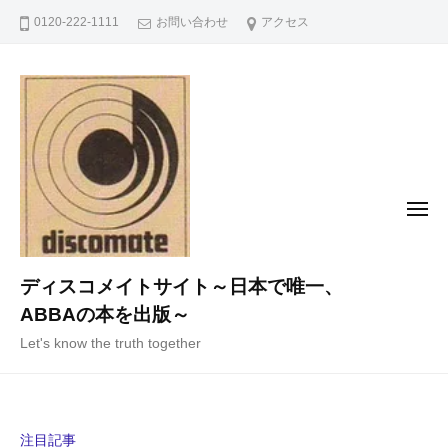
コ
0120-222-1111
お問い合わせ
アクセス
ン
テ
ン
ツ
へ
ス
キ
メ
ニ
ッ
ュ
ー
プ
ディスコメイトサイト～日本で唯一、
ABBAの本を出版～
Let's know the truth together
注目記事