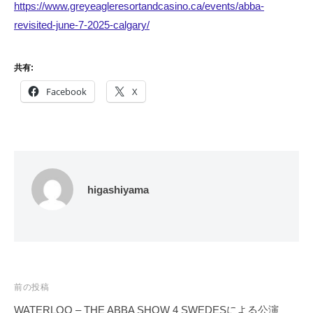
https://www.greyeagleresortandcasino.ca/events/abba-
revisited-june-7-2025-calgary/
共有:
Facebook
X
higashiyama
投
前の投稿
稿
WATERLOO – THE ABBA SHOW 4 SWEDESによる公演