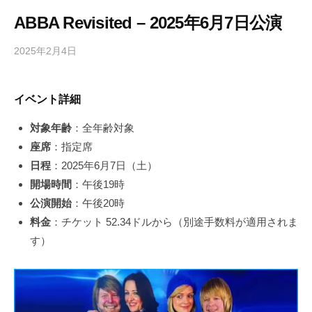
ABBA Revisited – 2025年6月7日公演
2025年2月4日
b
/
y
0
h
件
イベント詳細
i
の
g
コ
対象年齢
：全年齢対象
a
メ
座席
：指定席
s
ン
日程
：2025年6月7日（土）
h
ト
開場時間
：午後19時
i
y
公演開始
：午後20時
a
料金
：チケット 52.34ドルから（別途手数料が適用されま
m
す）
a