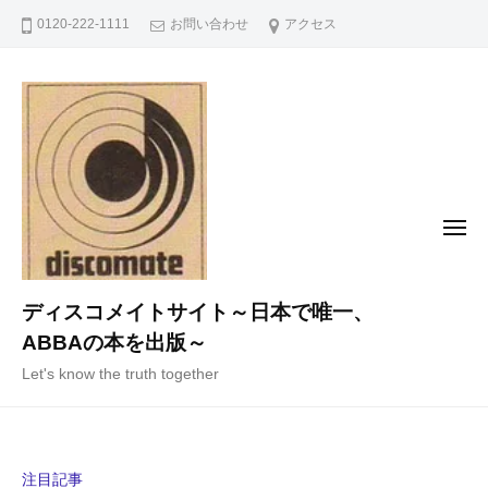
コ
0120-222-1111
お問い合わせ
アクセス
ン
テ
ン
ツ
へ
ス
キ
メ
ニ
ッ
ュ
ー
プ
ディスコメイトサイト～日本で唯一、
ABBAの本を出版～
Let's know the truth together
注目記事