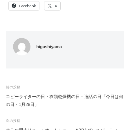
Facebook
X
higashiyama
投
前の投稿
稿
コピーライターの日・衣類乾燥機の日・逸話の日「今日は何
ナ
の日・1月28日」
ビ
ゲ
次の投稿
ー