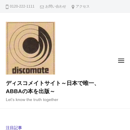
コ
0120-222-1111
お問い合わせ
アクセス
ン
テ
ン
ツ
へ
ス
キ
メ
ニ
ッ
ュ
ー
プ
ディスコメイトサイト～日本で唯一、
ABBAの本を出版～
Let's know the truth together
注目記事