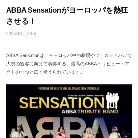
ABBA Sensationがヨーロッパを熱狂
させる！
2024年1月28日
b
/
y
0
h
件
ABBA Sensationは、ヨーロッパ中の劇場やフェスティバルで
i
の
大勢の観客に向けて演奏する、最高のABBAトリビュートア
g
コ
a
メ
クトの一つと広く考えられています。
s
ン
h
ト
i
y
a
m
a