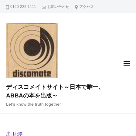
コ
0120-222-1111
お問い合わせ
アクセス
ン
テ
ン
ツ
へ
ス
キ
メ
ニ
ッ
ュ
ー
プ
ディスコメイトサイト～日本で唯一、
ABBAの本を出版～
Let's know the truth together
注目記事