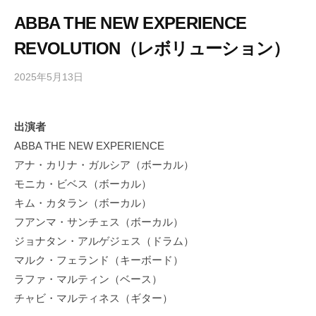
ABBA THE NEW EXPERIENCE
REVOLUTION（レボリューション）
2025年5月13日
b
/
y
0
h
件
出演者
i
の
ABBA THE NEW EXPERIENCE
g
コ
a
メ
アナ・カリナ・ガルシア（ボーカル）
s
ン
モニカ・ビベス（ボーカル）
h
ト
キム・カタラン（ボーカル）
i
フアンマ・サンチェス（ボーカル）
y
ジョナタン・アルゲジェス（ドラム）
a
マルク・フェランド（キーボード）
m
ラファ・マルティン（ベース）
a
チャビ・マルティネス（ギター）