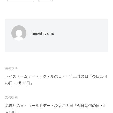
higashiyama
投
前の投稿
稿
メイストームデー・カクテルの日・一汁三菜の日「今日は何
ナ
の日・5月13日」
ビ
ゲ
次の投稿
ー
温度計の日・ゴールドデー・ひよこの日「今日は何の日・5
シ
月14日」