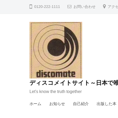
コ
0120-222-1111
お問い合わせ
アク
ン
テ
ン
ツ
へ
ス
キ
ッ
プ
ディスコメイトサイト～日本で唯
Let's know the truth together
ホーム
お知らせ
自己紹介
出版した本