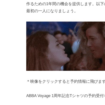
i
作るための1年間の機会を提供します。以
y
最初の一人になりましょう。
a
m
a
＊映像をクリックすると予約情報に飛びま
ABBA Voyage 1周年記念Tシャツの予約