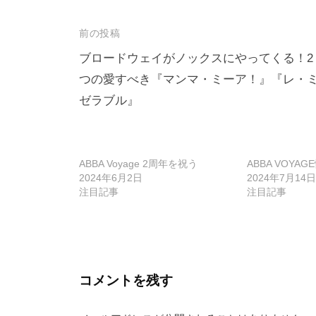
投
前の投稿
稿
ブロードウェイがノックスにやってくる！2
つの愛すべき『マンマ・ミーア！』『レ・
ナ
ゼラブル』
ビ
ゲ
ー
ABBA Voyage 2周年を祝う
ABBA VOYAG
シ
2024年6月2日
2024年7月14日
注目記事
注目記事
ョ
ン
コメントを残す