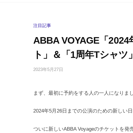
注目記事
ABBA VOYAGE「20
ト」＆「1周年Tシャツ
2023年5月27日
b
/
y
0
h
件
まず、最初に予約をする人の一人になりま
i
の
g
コ
a
メ
2024年5月26日までの公演のための新しい
s
ン
h
ト
ついに新しいABBA Voyageのチケットを発