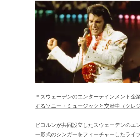
i
y
a
m
a
＊スウェーデンのエンターテインメント企
するソニー・ミュージックと交渉中（クレジット: NBC/
ビヨルンが共同設立したスウェーデンのエン
ー形式のシンガーをフィーチャーしたライ