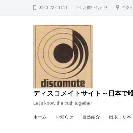
コ
0120-222-1111
お問い合わせ
アク
ン
テ
ン
ツ
へ
ス
キ
ッ
プ
ディスコメイトサイト～日本で唯
Let's know the truth together
ホーム
お知らせ
自己紹介
出版した本