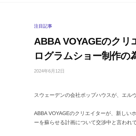
注目記事
ABBA VOYAGEの
ログラムショー制作の
2024年6月12日
b
/
y
0
h
件
スウェーデンの会社ポップハウスが、エル
i
の
g
コ
a
メ
ABBA VOYAGEのクリエイターが、新
s
ン
ーを蘇らせる計画について交渉中と言われ
h
ト