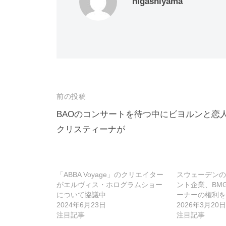
higashiyama
投
前の投稿
稿
BAOのコンサートを待つ中にビヨルンと恋
クリスティーナが
ナ
ビ
ゲ
「ABBA Voyage」のクリエイター
スウェーデンの
ー
がエルヴィス・ホログラムショー
ント企業、BM
について協議中
ーナーの権利を
シ
2024年6月23日
2026年3月20日
ョ
注目記事
注目記事