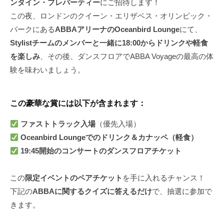
ンタイン・プレパーティー
にご招待します！
この夜、ロンドンのクイーン・エリザベス・オリンピック・
パークにある
ABBAアリーナのOceanbird Lounge
にて、
Stylistチームのメンバーと一緒に18:00からドリンクや軽食
を楽しみ
、その後、ダンスフロアでABBA Voyageの最高の体
験を味わいましょう。
この豪華な賞には以下が含まれます：
ファストトラック入場
（優先入場）
Oceanbird Loungeでのドリンク＆カナッペ（軽食）
19:45開始のコンサートのダンスフロアチケット
この
限定イベントのペアチケット
を手に入れるチャンス！
下記の
ABBAに関するクイズに答えるだけ
で、抽選に参加で
きます。