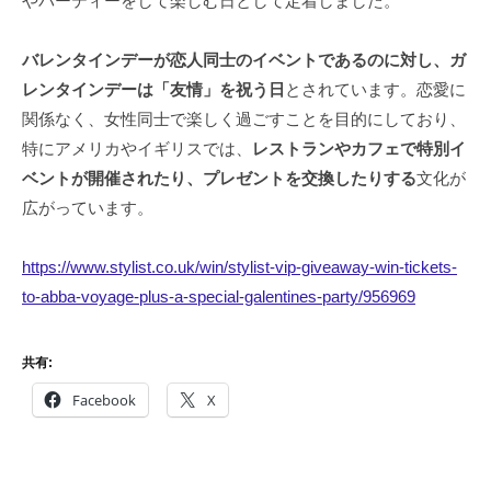
やパーティーをして楽しむ日として定着しました。
バレンタインデーが恋人同士のイベントであるのに対し、ガ
レンタインデーは「友情」を祝う日
とされています。恋愛に
関係なく、女性同士で楽しく過ごすことを目的にしており、
特にアメリカやイギリスでは、
レストランやカフェで特別イ
ベントが開催されたり、プレゼントを交換したりする
文化が
広がっています。
https://www.stylist.co.uk/win/stylist-vip-giveaway-win-tickets-
to-abba-voyage-plus-a-special-galentines-party/956969
共有:
Facebook
X