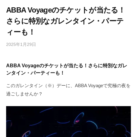
ABBA Voyageのチケットが当たる！
さらに特別なガレンタイン・パーテ
ィーも！
2025年1月29日
b
/
y
0
h
件
ABBA Voyageのチケットが当たる！さらに特別なガレ
i
の
ンタイン・パーティーも！
g
コ
a
メ
このガレンタイン（※）デーに、ABBA Voyageで究極の夜を
s
ン
過ごしませんか？
h
ト
i
y
a
m
a