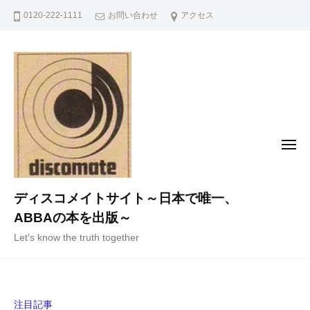
コ
0120-222-1111
お問い合わせ
アクセス
ン
テ
ン
ツ
へ
ス
キ
メ
ニ
ッ
ュ
ー
プ
ディスコメイトサイト～日本で唯一、
ABBAの本を出版～
Let's know the truth together
注目記事