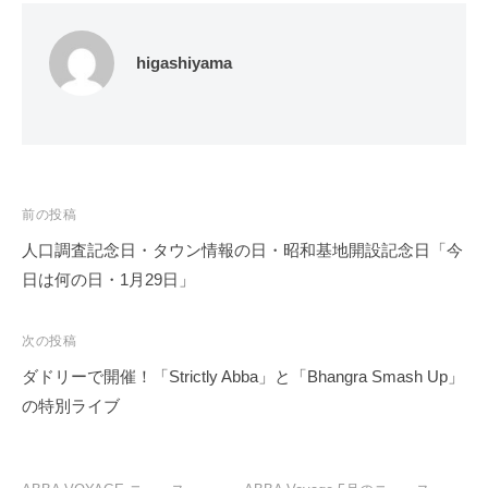
higashiyama
投
前の投稿
稿
人口調査記念日・タウン情報の日・昭和基地開設記念日「今
ナ
日は何の日・1月29日」
ビ
ゲ
次の投稿
ー
ダドリーで開催！「Strictly Abba」と「Bhangra Smash Up」
シ
の特別ライブ
ョ
ン