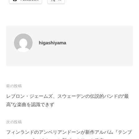
higashiyama
投
前の投稿
稿
レブロン・ジェームズ、スウェーデンの伝説的バンドの“最
ナ
高”な楽曲を認識できず
ビ
ゲ
次の投稿
ー
フィンランドのアンベリアンドーンが新作アルバム『テンプ
シ