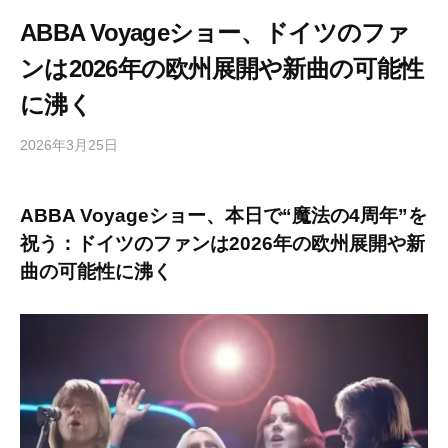
ABBA Voyageショー、ドイツのファ
ンは2026年の欧州展開や新曲の可能性
に沸く
2026年3月25日
b
/
y
0
h
件
ABBA Voyageショー、本日で“魔法の4周年”を
i
の
祝う：ドイツのファンは2026年の欧州展開や新
g
コ
a
メ
曲の可能性に沸く
s
ン
h
ト
i
y
a
m
a