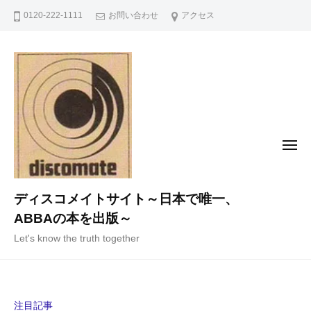
コ
0120-222-1111
お問い合わせ
アクセス
ン
テ
ン
ツ
へ
ス
キ
メ
ニ
ッ
ュ
ー
プ
ディスコメイトサイト～日本で唯一、
ABBAの本を出版～
Let's know the truth together
注目記事