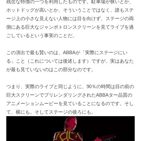
残念な特徴の一つを利用したものです。駐車場が狭いとか、
ホットドッグが高いとか、そういうことではなく、誰もステ
ージ上の小さな見えない人物には目を向けず、ステージの両
側にある巨大なジャンボトロンスクリーンを見てライブを過
ごしているという事実のことだ。
この演出で最も賢いのは、ABBAが「実際にステージにい
る」こと（これについては後述します）ですが、実はあなた
が最も見ていないのはこの部分なのです。
つまり、実際のライブと同じように、90％の時間は目の前の
巨大スクリーンでプリレンダリングされたABBAター品質の
アニメーションムービーを見ていることになるのです。そし
て、横にも。そしてステージの後ろにも。