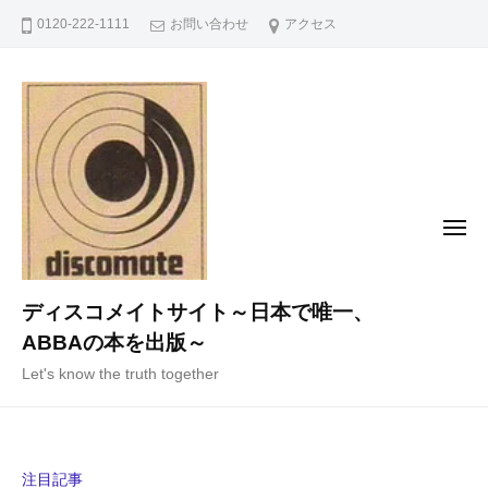
コ
0120-222-1111
お問い合わせ
アクセス
ン
テ
ン
ツ
へ
ス
キ
メ
ニ
ッ
ュ
ー
プ
ディスコメイトサイト～日本で唯一、
ABBAの本を出版～
Let's know the truth together
注目記事