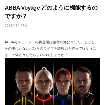
ABBA Voyage どのように機能するの
ですか？
2022年5月27日
b
/
y
0
h
件
ABBAのステージへの再登場は絶賛を浴びました。しかし、
i
の
その場にいないバンドのライブを説得力を持って行なうに
g
コ
a
メ
は、一体どうしたらよいのでしょうか？
s
ン
h
ト
i
y
a
m
a