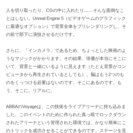
人を切り取ったり、CGの中に入れたり……そんな面倒なこ
とはしない。Unreal Engine 5（ビデオゲームのグラフィック
に最適なオプション）で背景全体をプリレンダリングし、そ
の前で部下に演技させるだけです。
さらに、「インカメラ」であるため、ちょっとした映画のよ
うなマジックがかかります。その結果、俳優が本当にそこに
いて、背景と一緒にいるように見えます（たとえ背景がコン
ピュータから再生されているとしても）。脳はもう2つのも
のをくっつける必要はないのです。そこにあるのです。も
う、そこに。リアルに。
ABBAのVoyageは、この技術をライブアリーナに持ち込みま
した。このイベントのために作られた真っ暗でロックダウン
されたアリーナという管理された環境では、かなり簡単にこ
のトリックを成功させることができるのです。ステージを見