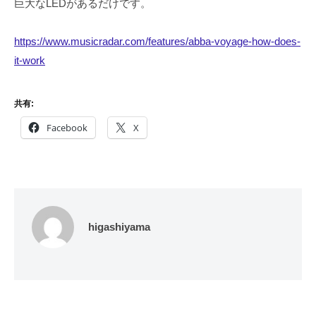
巨大なLEDがあるだけです。
https://www.musicradar.com/features/abba-voyage-how-does-
it-work
共有:
Facebook
X
higashiyama