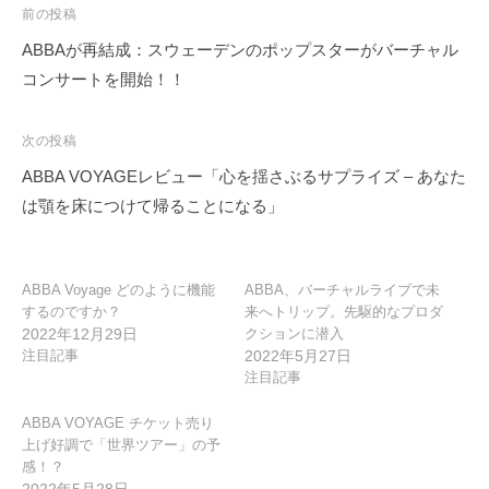
投
前の投稿
稿
ABBAが再結成：スウェーデンのポップスターがバーチャル
ナ
コンサートを開始！！
ビ
ゲ
次の投稿
ー
ABBA VOYAGEレビュー「心を揺さぶるサプライズ – あなた
シ
は顎を床につけて帰ることになる」
ョ
ン
ABBA Voyage どのように機能
ABBA、バーチャルライブで未
するのですか？
来へトリップ。先駆的なプロダ
2022年12月29日
クションに潜入
注目記事
2022年5月27日
注目記事
ABBA VOYAGE チケット売り
上げ好調で「世界ツアー」の予
感！？
2022年5月28日