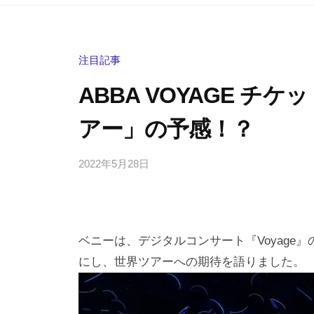
注目記事
ABBA VOYAGE 
アー」の予感！？
2022年5月28日
b
/
y
0
h
件
i
の
g
コ
ベニーは、デジタルコンサート『Voyage
a
メ
にし、世界ツアーへの期待を語りました。
s
ン
h
ト