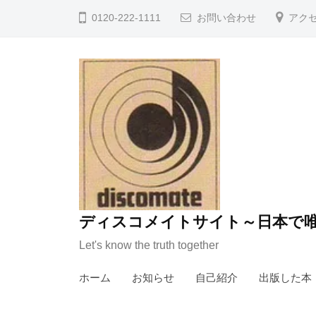
コ
0120-222-1111
お問い合わせ
アク
ン
テ
ン
ツ
へ
ス
キ
ッ
プ
ディスコメイトサイト～日本で唯
Let's know the truth together
ホーム
お知らせ
自己紹介
出版した本