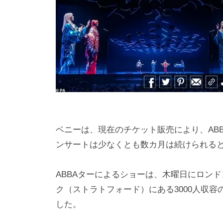
i
y
a
m
a
ベニーは、現在のチケット販売により、ABB
ンサートは少なくとも数カ月は続けられる
ABBAターによるショーは、木曜日にロン
ク（ストラトフォード）にある3000人収
した。