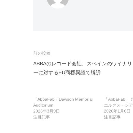
投
前の投稿
稿
ABBAのレコード会社、スペインのワイナリ
ーに対するEU商標異議で勝訴
ナ
ビ
ゲ
「AbbaFab」Dawson Memorial
「AbbaFab」
ー
Auditorium
エルクス・シア
2026年3月9日
2026年1月6日
シ
注目記事
注目記事
ョ
ン