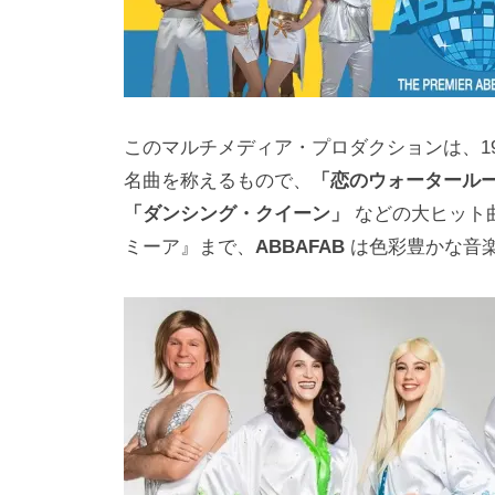
a
m
a
このマルチメディア・プロダクションは、19
名曲を称えるもので、
「恋のウォータール
「ダンシング・クイーン」
などの大ヒット
ミーア』まで、
ABBAFAB
は色彩豊かな音