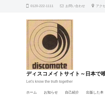
コ
0120-222-1111
お問い合わせ
アク
ン
テ
ン
ツ
へ
ス
キ
ッ
プ
ディスコメイトサイト～日本で唯
Let's know the truth together
ホーム
お知らせ
自己紹介
出版した本