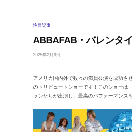
注目記事
ABBAFAB・バレンタ
2025年2月6日
b
/
y
0
h
件
アメリカ国内外で数々の満員公演を成功さ
i
の
g
コ
のトリビュートショーです！このショーは、
a
メ
ャンたちが出演し、最高のパフォーマンス
s
ン
h
ト
i
y