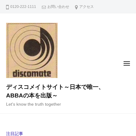
コ
0120-222-1111
お問い合わせ
アクセス
ン
テ
ン
ツ
へ
ス
キ
メ
ニ
ッ
ュ
ー
プ
ディスコメイトサイト～日本で唯一、
ABBAの本を出版～
Let's know the truth together
注目記事