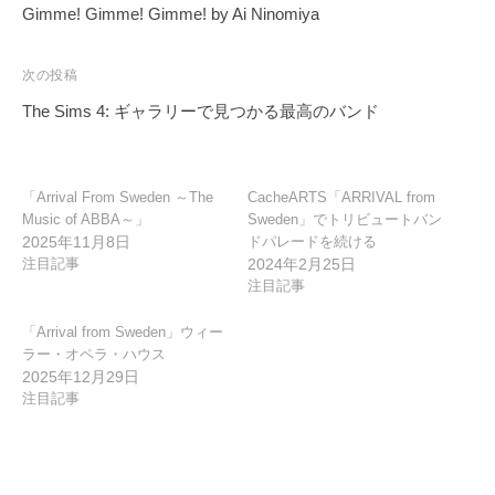
稿
Gimme! Gimme! Gimme! by Ai Ninomiya
ナ
ビ
次の投稿
ゲ
The Sims 4: ギャラリーで見つかる最高のバンド
ー
シ
ョ
「Arrival From Sweden ～The
CacheARTS「ARRIVAL from
Music of ABBA～」
Sweden」でトリビュートバン
ン
2025年11月8日
ドパレードを続ける
注目記事
2024年2月25日
注目記事
「Arrival from Sweden」ウィー
ラー・オペラ・ハウス
2025年12月29日
注目記事