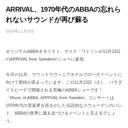
ARRIVAL、1970年代のABBAの忘れら
れないサウンドが再び蘇る
2024年11月3日
b
/
y
0
h
件
オリジナルABBAギタリスト、マイク・ワトソンが11月23日
i
の
のARRIVAL from Swedenのショーに参加。
g
コ
a
メ
s
ン
今月の11月、マウントラヴィニアホテルでの一大イベントに
h
ト
向けて期待が高まっています。この11月23日（土）、パラダ
i
イスビーチで開催される究極のABBAショーです！
y
「Music of ABBA, ARRIVAL from Sweden」コンサートは、
a
1970年代の音楽界を揺るがした伝説的なスウェーデンのバン
m
ド、ABBAの世界に最も近づけるイベントと言えるでしょ
a
う。