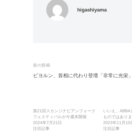
higashiyama
投
前の投稿
稿
ビヨルン、首相に代わり登壇「非常に光栄
ナ
ビ
ゲ
第21回スカンジナビアンフォーク
いいえ、ABBA
ー
フェスティバルが今週末開催
ものではありま
2024年7月21日
2023年11月10
シ
注目記事
注目記事