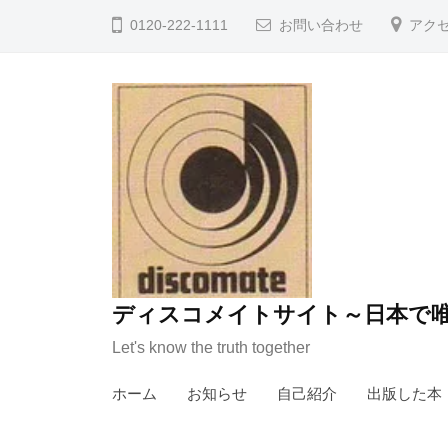
コ
0120-222-1111
お問い合わせ
アク
ン
テ
ン
ツ
へ
ス
キ
ッ
プ
ディスコメイトサイト～日本で唯
Let's know the truth together
ホーム
お知らせ
自己紹介
出版した本