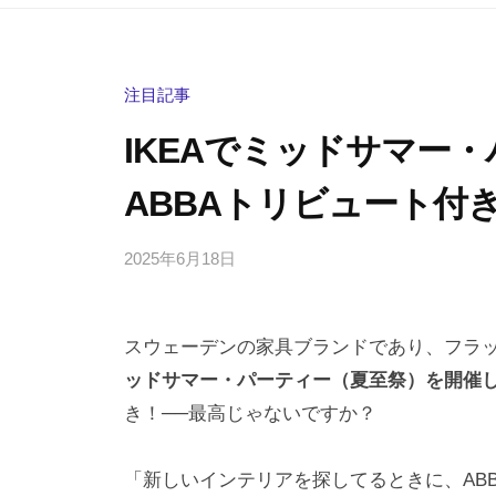
注目記事
IKEAでミッドサマー
ABBAトリビュート付
2025年6月18日
b
/
y
0
h
件
スウェーデンの家具ブランドであり、フラ
i
の
g
コ
ッドサマー・パーティー（夏至祭）を開催し
a
メ
き！──最高じゃないですか？
s
ン
h
ト
「新しいインテリアを探してるときに、AB