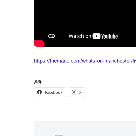
https://themanc.com/whats-on-manchester/liv
共有:
Facebook
X