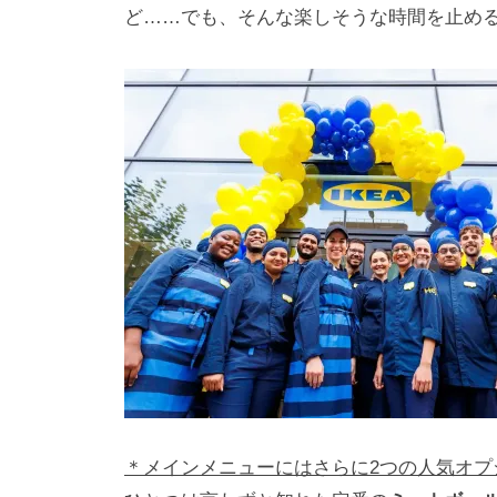
i
ど……でも、そんな楽しそうな時間を止め
y
a
m
a
＊メインメニューにはさらに2つの人気オプ