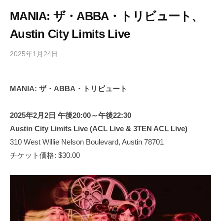
MANIA: ザ・ABBA・トリビュート、
Austin City Limits Live
2025年1月24日
b
/
y
0
h
件
MANIA: ザ・ABBA・トリビュート
i
の
g
コ
a
メ
2025年2月2日 午後20:00～午後22:30
s
ン
Austin City Limits Live (ACL Live & 3TEN ACL Live)
h
ト
310 West Willie Nelson Boulevard, Austin 78701
i
チケット価格: $30.00
y
a
m
a