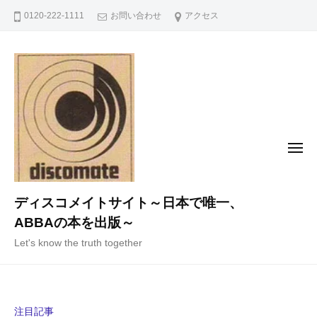
コ
0120-222-1111
お問い合わせ
アクセス
ン
テ
ン
ツ
へ
ス
キ
メ
ニ
ッ
ュ
ー
プ
ディスコメイトサイト～日本で唯一、
ABBAの本を出版～
Let's know the truth together
注目記事