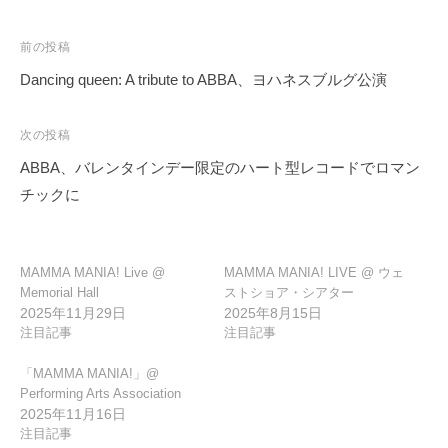
投
前の投稿
稿
Dancing queen: A tribute to ABBA、ヨハネスブルグ公演
ナ
ビ
次の投稿
ゲ
ABBA、バレンタインデー限定のハート型レコードでロマン
ー
チックに
シ
ョ
ン
MAMMA MANIA! Live @
MAMMA MANIA! LIVE @ ウェ
Memorial Hall
ストショア・シアター
2025年11月29日
2025年8月15日
注目記事
注目記事
「MAMMA MANIA!」@
Performing Arts Association
2025年11月16日
注目記事