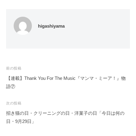
higashiyama
投
前の投稿
稿
【連載】Thank You For The Music『マンマ・ミーア！』物
ナ
語⑦
ビ
ゲ
次の投稿
ー
招き猫の日・クリーニングの日・洋菓子の日「今日は何の
シ
日・9月29日」
ョ