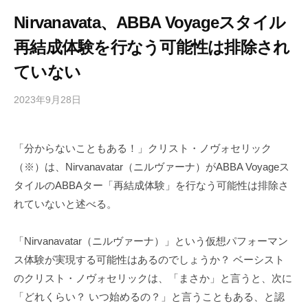
Nirvanavata、ABBA Voyageスタイル
再結成体験を行なう可能性は排除され
ていない
2023年9月28日
b
/
y
0
h
件
「分からないこともある！」クリスト・ノヴォセリック
i
の
（※）は、Nirvanavatar（ニルヴァーナ）がABBA Voyageス
g
コ
a
メ
タイルのABBAター「再結成体験」を行なう可能性は排除さ
s
ン
れていないと述べる。
h
ト
i
「Nirvanavatar（ニルヴァーナ）」という仮想パフォーマン
y
ス体験が実現する可能性はあるのでしょうか？ ベーシスト
a
のクリスト・ノヴォセリックは、「まさか」と言うと、次に
m
「どれくらい？ いつ始めるの？」と言うこともある、と認
a