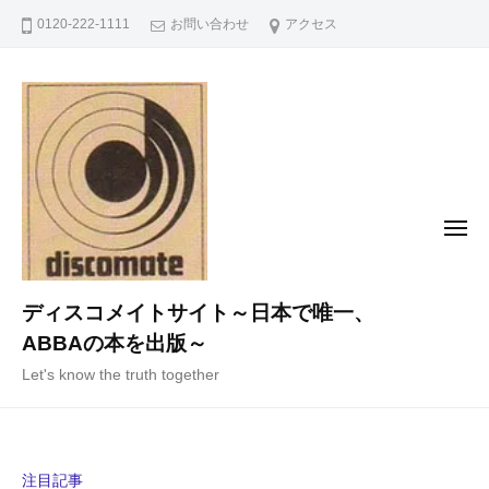
コ
0120-222-1111
お問い合わせ
アクセス
ン
テ
ン
ツ
へ
ス
キ
メ
ニ
ッ
ュ
ー
プ
ディスコメイトサイト～日本で唯一、
ABBAの本を出版～
Let's know the truth together
注目記事