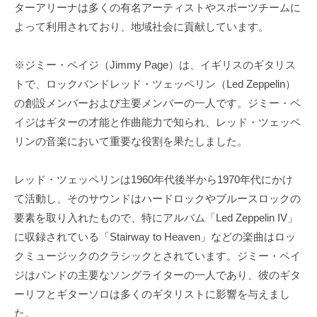
ターアリーナは多くの有名アーティストやスポーツチームに
よって利用されており、地域社会に貢献しています。
※ジミー・ペイジ（Jimmy Page）は、イギリスのギタリス
トで、ロックバンドレッド・ツェッペリン（Led Zeppelin）
の創設メンバーおよび主要メンバーの一人です。ジミー・ペ
イジはギターの才能と作曲能力で知られ、レッド・ツェッペ
リンの音楽において重要な役割を果たしました。
レッド・ツェッペリンは1960年代後半から1970年代にかけ
て活動し、そのサウンドはハードロックやブルースロックの
要素を取り入れたもので、特にアルバム「Led Zeppelin IV」
に収録されている「Stairway to Heaven」などの楽曲はロッ
クミュージックのクラシックとされています。ジミー・ペイ
ジはバンドの主要なソングライターの一人であり、彼のギタ
ーリフとギターソロは多くのギタリストに影響を与えまし
た。