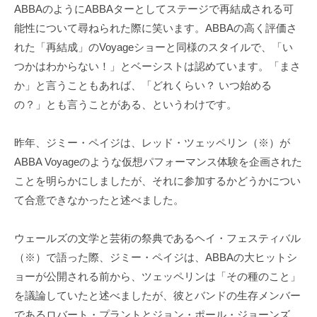
ABBAのようにABBAターとしてステージで再結成される可
能性について尋ねられた際に笑います。ABBAの高く評価さ
れた「再結成」のVoyageショーと同様のスタイルで、「い
つかはわからない！」とベーシストは認めています。「まさ
か」と言うこともあれば、「どれくらい？ いつ始める
の？」とも言うことがある、というわけです。
昨年、ジミー・ペイジは、レッド・ツェッペリン（※）が
ABBA Voyageのような仮想パフォーマンス体験を企画された
ことを明らかにしましたが、それに参加するかどうかについ
て合意できなかったと述べました。
ウェールズの文学と芸術の祭典であるヘイ・フェスティバル
（※）で語った際、ジミー・ペイジは、ABBAの大ヒットシ
ョーが公開される前から、ツェッペリンは「その種のこと」
を議論していたと述べましたが、彼とバンドの生存メンバー
であるロバート・プラントとジョン・ポール・ジョーンズ