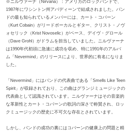
※ニルヴァーナ（Nirvana）：アメリカのロックバンドで、
1987年にワシントン州アバディーンで結成されました。バン
ドの最も知られているメンバーには、カート・コバーン
（Kurt Cobain）がリードボーカルとギター、クリスト・ノヴ
ォセリック（Krist Novoselic）がベース、デイヴ・グロール
（Dave Grohl）がドラムを担当していました。ニルヴァーナ
は1990年代初頭に急速に成功を収め、特に1991年のアルバ
ム「Nevermind」のリリースにより、世界的に有名になりま
した。
「Nevermind」にはバンドの代表曲である「Smells Like Teen
Spirit」が収録されており、この曲はグランジミュージックの
代表曲として認識されています。ニルヴァーナはその音楽的
な革新性とカート・コバーンの歌詞の深さで称賛され、ロッ
クミュージックの歴史に不可欠な存在とされています。
しかし、バンドの成功の裏にはコバーンの健康上の問題と精