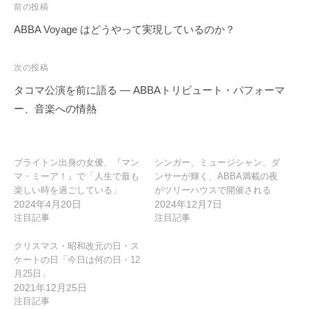
投
前の投稿
稿
ABBA Voyage はどうやって実現しているのか？
ナ
ビ
次の投稿
ゲ
タコマ公演を前に語る ― ABBAトリビュート・パフォーマ
ー
ー、音楽への情熱
シ
ョ
ン
ブライトン出身の女優、『マン
シンガー、ミュージシャン、ダ
マ・ミーア！』で「人生で最も
ンサーが輝く、ABBA満載の夜
楽しい時を過ごしている」
がツリーハウスで開催される
2024年4月20日
2024年12月7日
注目記事
注目記事
クリスマス・昭和改元の日・ス
ケートの日「今日は何の日・12
月25日」
2021年12月25日
注目記事