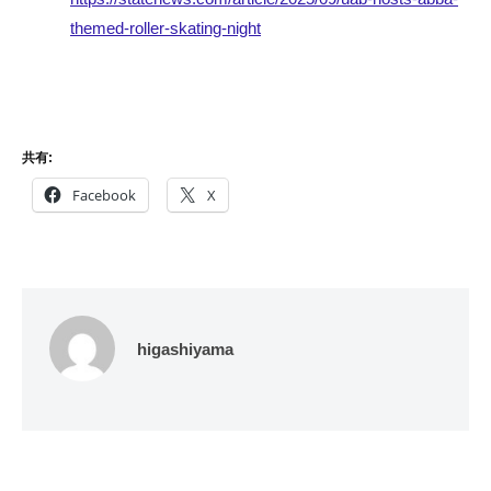
themed-roller-skating-night
共有:
Facebook
X
higashiyama