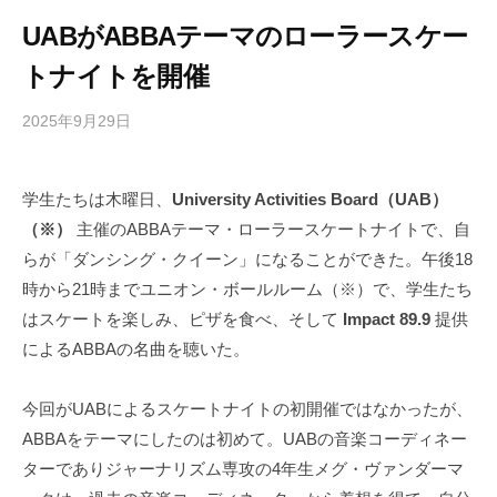
UABがABBAテーマのローラースケー
トナイトを開催
2025年9月29日
b
/
y
0
h
件
学生たちは木曜日、
University Activities Board（UAB）
i
の
（※）
主催のABBAテーマ・ローラースケートナイトで、自
g
コ
a
メ
らが「ダンシング・クイーン」になることができた。午後18
s
ン
時から21時までユニオン・ボールルーム（※）で、学生たち
h
ト
はスケートを楽しみ、ピザを食べ、そして
Impact 89.9
提供
i
によるABBAの名曲を聴いた。
y
a
今回がUABによるスケートナイトの初開催ではなかったが、
m
ABBAをテーマにしたのは初めて。UABの音楽コーディネー
a
ターでありジャーナリズム専攻の4年生メグ・ヴァンダーマ