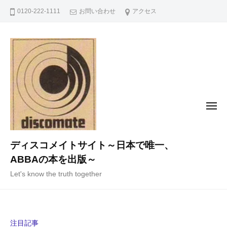
コ
0120-222-1111
お問い合わせ
アクセス
ン
テ
ン
ツ
へ
ス
キ
メ
ニ
ッ
ュ
ー
プ
ディスコメイトサイト～日本で唯一、
ABBAの本を出版～
Let's know the truth together
注目記事