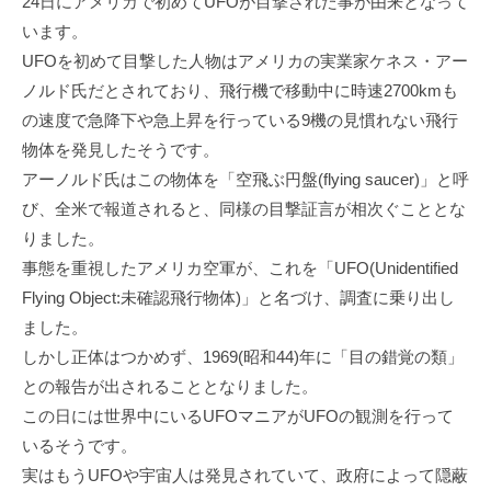
24日にアメリカで初めてUFOが目撃された事が由来となって
います。
UFOを初めて目撃した人物はアメリカの実業家ケネス・アー
ノルド氏だとされており、飛行機で移動中に時速2700kmも
の速度で急降下や急上昇を行っている9機の見慣れない飛行
物体を発見したそうです。
アーノルド氏はこの物体を「空飛ぶ円盤(flying saucer)」と呼
び、全米で報道されると、同様の目撃証言が相次ぐこととな
りました。
事態を重視したアメリカ空軍が、これを「UFO(Unidentified
Flying Object:未確認飛行物体)」と名づけ、調査に乗り出し
ました。
しかし正体はつかめず、1969(昭和44)年に「目の錯覚の類」
との報告が出されることとなりました。
この日には世界中にいるUFOマニアがUFOの観測を行って
いるそうです。
実はもうUFOや宇宙人は発見されていて、政府によって隠蔽