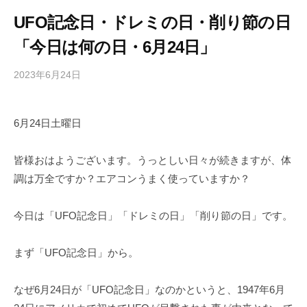
UFO記念日・ドレミの日・削り節の日
「今日は何の日・6月24日」
2023年6月24日
b
/
y
0
h
件
6月24日土曜日
i
の
g
コ
a
メ
皆様おはようございます。うっとしい日々が続きますが、体
s
ン
調は万全ですか？エアコンうまく使っていますか？
h
ト
i
今日は「UFO記念日」「ドレミの日」「削り節の日」です。
y
a
まず「UFO記念日」から。
m
a
なぜ6月24日が「UFO記念日」なのかというと、1947年6月