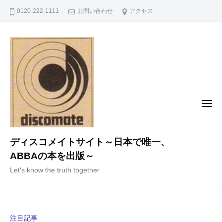
コ
0120-222-1111
お問い合わせ
アクセス
ン
テ
ン
ツ
へ
ス
キ
メ
ニ
ッ
ュ
ー
プ
ディスコメイトサイト～日本で唯一、
ABBAの本を出版～
Let's know the truth together
注目記事