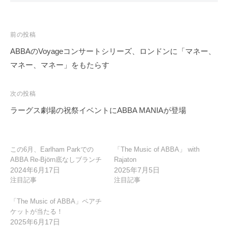
投
前の投稿
稿
ABBAのVoyageコンサートシリーズ、ロンドンに「マネー、
ナ
マネー、マネー」をもたらす
ビ
ゲ
次の投稿
ー
ラーグス劇場の祝祭イベントにABBA MANIAが登場
シ
ョ
ン
この6月、Earlham Parkでの
「The Music of ABBA」 with
ABBA Re-Björn底なしブランチ
Rajaton
2024年6月17日
2025年7月5日
注目記事
注目記事
「The Music of ABBA」ペアチ
ケットが当たる！
2025年6月17日