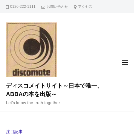
コ
0120-222-1111
お問い合わせ
アクセス
ン
テ
ン
ツ
へ
ス
キ
メ
ニ
ッ
ュ
ー
プ
ディスコメイトサイト～日本で唯一、
ABBAの本を出版～
Let's know the truth together
注目記事