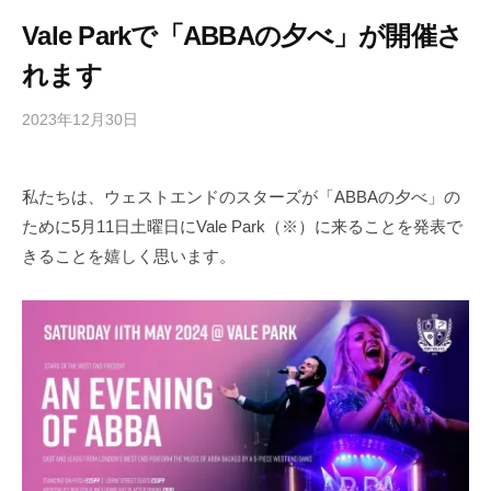
Vale Parkで「ABBAの夕べ」が開催さ
れます
2023年12月30日
b
/
y
0
h
件
私たちは、ウェストエンドのスターズが「ABBAの夕べ」の
i
の
ために5月11日土曜日にVale Park（※）に来ることを発表で
g
コ
a
メ
きることを嬉しく思います。
s
ン
h
ト
i
y
a
m
a