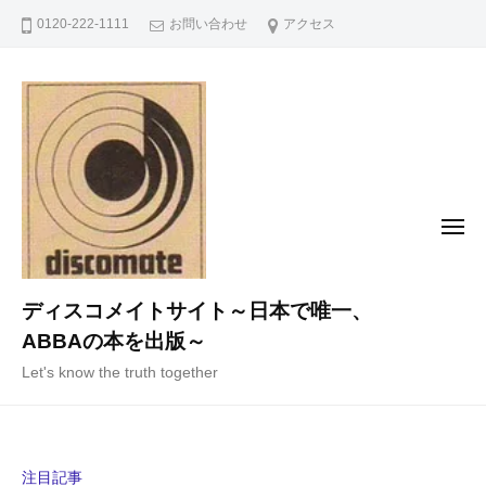
コ
0120-222-1111
お問い合わせ
アクセス
ン
テ
ン
ツ
へ
ス
キ
メ
ニ
ッ
ュ
ー
プ
ディスコメイトサイト～日本で唯一、
ABBAの本を出版～
Let's know the truth together
注目記事