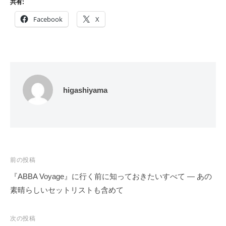
共有:
Facebook
X
higashiyama
投
前の投稿
稿
『ABBA Voyage』に行く前に知っておきたいすべて ― あの
ナ
素晴らしいセットリストも含めて
ビ
ゲ
次の投稿