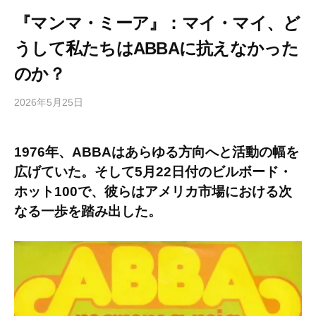
『マンマ・ミーア』：マイ・マイ、ど
うして私たちはABBAに抗えなかった
のか？
2026年5月25日
b
/
y
0
h
件
1976年、ABBAはあらゆる方向へと活動の幅を
i
の
広げていた。そして5月22日付のビルボード・
g
コ
a
メ
ホット100で、彼らはアメリカ市場における次
s
ン
なる一歩を踏み出した。
h
ト
i
y
a
m
a