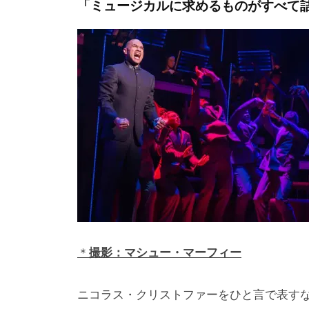
i
「ミュージカルに求めるものがすべて
y
a
m
a
＊
撮影：マシュー・マーフィー
ニコラス・クリストファーをひと言で表す