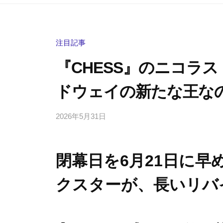
注目記事
『CHESS』のニコラ
ドウェイの新たな王な
2026年5月31日
b
/
y
0
h
件
閉幕日を6月21日に
i
の
g
コ
クスターが、長いリバ
a
メ
s
ン
h
ト