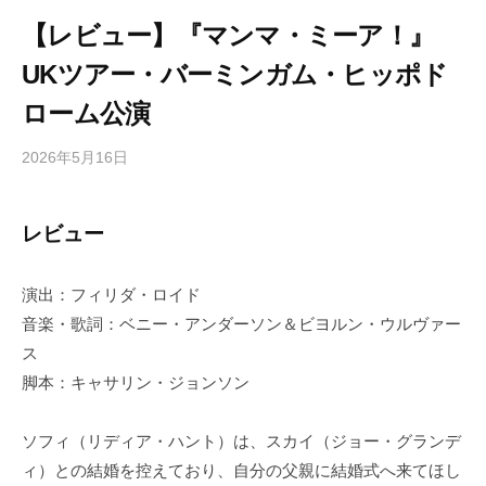
【レビュー】『マンマ・ミーア！』
UKツアー・バーミンガム・ヒッポド
ローム公演
2026年5月16日
b
/
y
0
h
件
レビュー
i
の
g
コ
a
メ
演出：フィリダ・ロイド
s
ン
音楽・歌詞：ベニー・アンダーソン＆ビヨルン・ウルヴァー
h
ト
ス
i
脚本：キャサリン・ジョンソン
y
a
ソフィ（リディア・ハント）は、スカイ（ジョー・グランデ
m
ィ）との結婚を控えており、自分の父親に結婚式へ来てほし
a