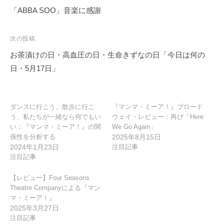
稿
「ABBA SOO」音楽に感謝
ナ
ビ
次の投稿
ゲ
お茶漬けの日・高血圧の日・生命きずなの日「今日は何の
ー
日・5月17日」
シ
ョ
ン
ダンスに行こう、散歩に行こ
『マンマ・ミーア！』ブロード
う、私たちが一緒なら何でもい
ウェイ・レビュー：再び「Here
い：『マンマ・ミーア！』の関
We Go Again」
係性を分析する
2025年8月15日
2024年1月23日
注目記事
注目記事
【レビュー】Four Seasons
Theatre Companyによる『マン
マ・ミーア！』
2025年3月27日
注目記事