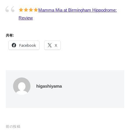
Mamma Mia at Birmingham Hippodrome:
Review
共有:
Facebook
X
higashiyama
投
前の投稿