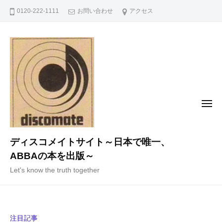
コ
0120-222-1111
お問い合わせ
アクセス
ン
テ
ン
ツ
へ
ス
キ
メ
ニ
ッ
ュ
ー
プ
ディスコメイトサイト～日本で唯一、
ABBAの本を出版～
Let's know the truth together
注目記事