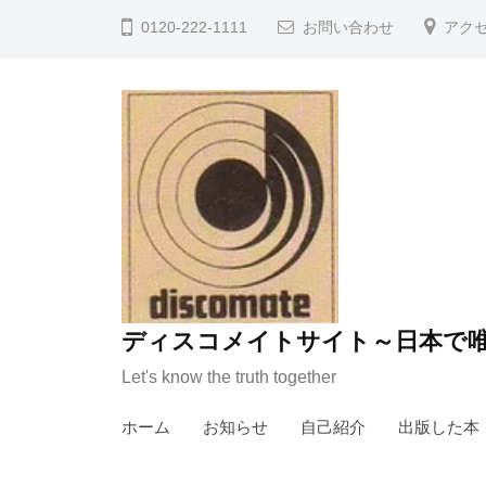
コ
0120-222-1111
お問い合わせ
アク
ン
テ
ン
ツ
へ
ス
キ
ッ
プ
ディスコメイトサイト～日本で唯
Let's know the truth together
ホーム
お知らせ
自己紹介
出版した本