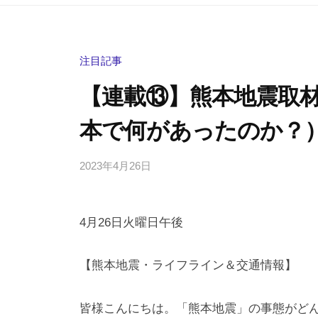
注目記事
【連載⑬】熊本地震取材
本で何があったのか？
2023年4月26日
b
/
y
0
h
件
4月26日火曜日午後
i
の
g
コ
a
メ
【熊本地震・ライフライン＆交通情報】
s
ン
h
ト
皆様こんにちは。「熊本地震」の事態がど