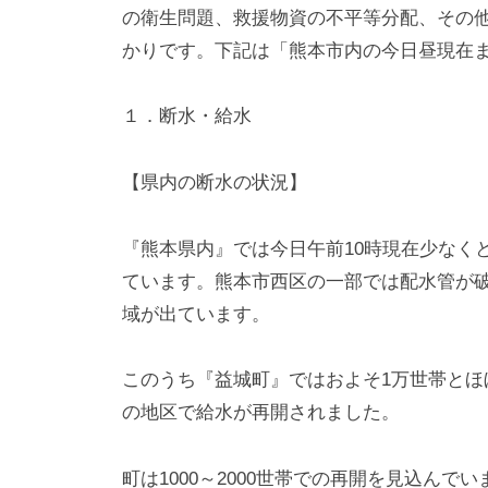
i
の衛生問題、救援物資の不平等分配、その
y
かりです。下記は「熊本市内の今日昼現在
a
m
１．断水・給水
a
【県内の断水の状況】
『熊本県内』では今日午前10時現在少なくと
ています。熊本市西区の一部では配水管が
域が出ています。
このうち『益城町』ではおよそ1万世帯と
の地区で給水が再開されました。
町は1000～2000世帯での再開を見込ん