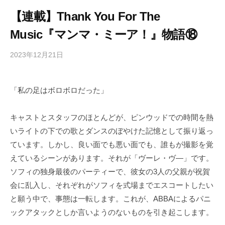
【連載】Thank You For The
Music『マンマ・ミーア！』物語⑱
2023年12月21日
b
/
y
0
h
件
「私の足はボロボロだった」
i
の
g
コ
a
メ
キャストとスタッフのほとんどが、ピンウッドでの時間を熱
s
ン
いライトの下での歌とダンスのぼやけた記憶として振り返っ
h
ト
ています。しかし、良い面でも悪い面でも、誰もが撮影を覚
i
えているシーンがあります。それが「ヴーレ・ヴ―」です。
y
ソフィの独身最後のパーティーで、彼女の3人の父親が祝賀
a
会に乱入し、それぞれがソフィを式場までエスコートしたい
m
と願う中で、事態は一転します。これが、ABBAによるパニ
a
ックアタックとしか言いようのないものを引き起こします。