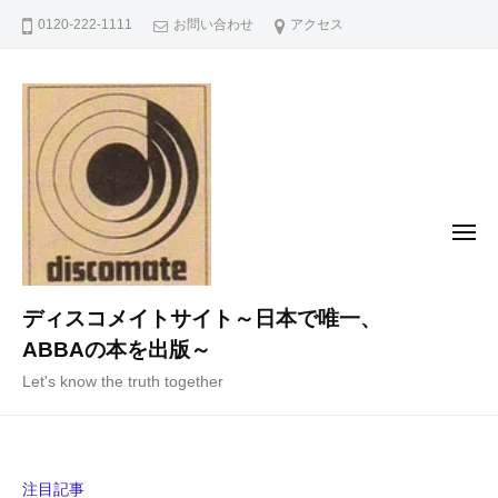
コ
0120-222-1111
お問い合わせ
アクセス
ン
テ
ン
ツ
へ
ス
キ
メ
ニ
ッ
ュ
ー
プ
ディスコメイトサイト～日本で唯一、
ABBAの本を出版～
Let's know the truth together
注目記事