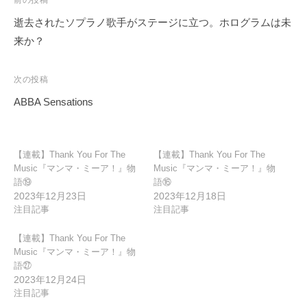
投
前の投稿
稿
逝去されたソプラノ歌手がステージに立つ。ホログラムは未
ナ
来か？
ビ
ゲ
次の投稿
ー
ABBA Sensations
シ
ョ
ン
【連載】Thank You For The
【連載】Thank You For The
Music『マンマ・ミーア！』物
Music『マンマ・ミーア！』物
語⑲
語⑯
2023年12月23日
2023年12月18日
注目記事
注目記事
【連載】Thank You For The
Music『マンマ・ミーア！』物
語㉗
2023年12月24日
注目記事