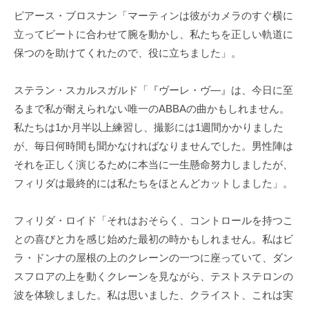
ピアース・ブロスナン「マーティンは彼がカメラのすぐ横に
立ってビートに合わせて腕を動かし、私たちを正しい軌道に
保つのを助けてくれたので、役に立ちました」。
ステラン・スカルスガルド「『ヴーレ・ヴ―』は、今日に至
るまで私が耐えられない唯一のABBAの曲かもしれません。
私たちは1か月半以上練習し、撮影には1週間かかりました
が、毎日何時間も聞かなければなりませんでした。男性陣は
それを正しく演じるために本当に一生懸命努力しましたが、
フィリダは最終的には私たちをほとんどカットしました」。
フィリダ・ロイド「それはおそらく、コントロールを持つこ
との喜びと力を感じ始めた最初の時かもしれません。私はビ
ラ・ドンナの屋根の上のクレーンの一つに座っていて、ダン
スフロアの上を動くクレーンを見ながら、テストステロンの
波を体験しました。私は思いました、クライスト、これは実