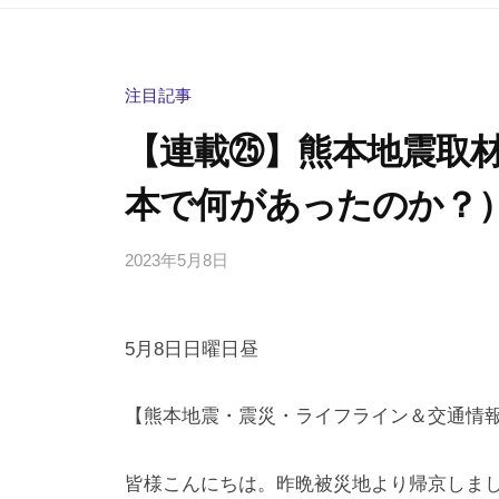
注目記事
【連載㉕】熊本地震取材
本で何があったのか？
2023年5月8日
b
/
y
0
h
件
5月8日日曜日昼
i
の
g
コ
a
メ
【熊本地震・震災・ライフライン＆交通情
s
ン
h
ト
皆様こんにちは。昨晩被災地より帰京しまし