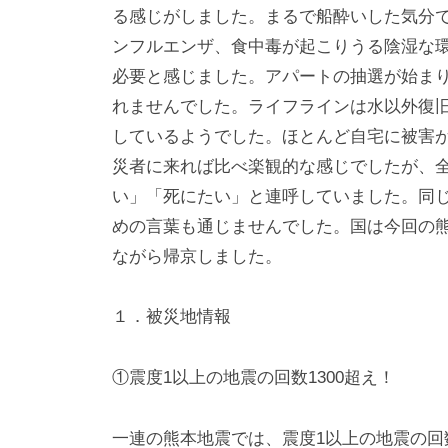
i
る感じがしました。まるで船酔いした気分
y
ンフルエンザ、食中毒が起こりうる陰湿な
a
必要と感じました。アパートの抽選が始ま
m
れませんでした。ライフラインは水以外復
a
しているようでした。ほとんど自宅に被害
災者に来れば比べ楽観的な感じでしたが、
い」「死にたい」と連呼していました。同
めの言葉も通じませんでした。国は今回の
ながら帰京しました。
１．被災地情報
①震度1以上の地震の回数1300超え！
一連の熊本地震では、震度1以上の地震の回