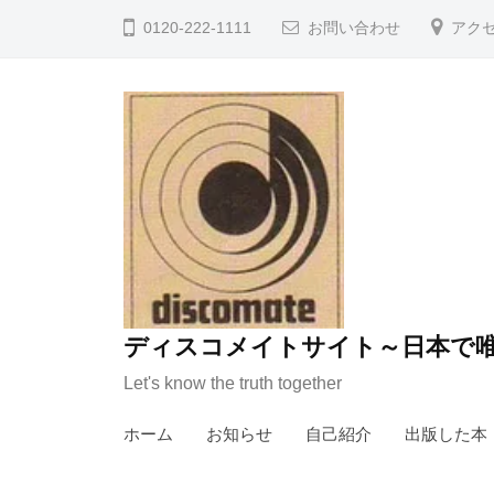
コ
0120-222-1111
お問い合わせ
アク
ン
テ
ン
ツ
へ
ス
キ
ッ
プ
ディスコメイトサイト～日本で唯
Let's know the truth together
ホーム
お知らせ
自己紹介
出版した本