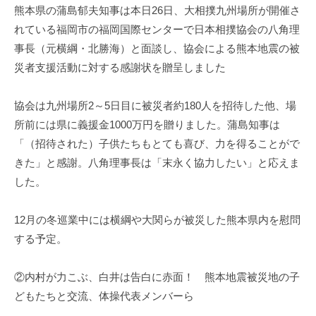
熊本県の蒲島郁夫知事は本日26日、大相撲九州場所が開催さ
れている福岡市の福岡国際センターで日本相撲協会の八角理
事長（元横綱・北勝海）と面談し、協会による熊本地震の被
災者支援活動に対する感謝状を贈呈しました
協会は九州場所2～5日目に被災者約180人を招待した他、場
所前には県に義援金1000万円を贈りました。蒲島知事は
「（招待された）子供たちもとても喜び、力を得ることがで
きた」と感謝。八角理事長は「末永く協力したい」と応えま
した。
12月の冬巡業中には横綱や大関らが被災した熊本県内を慰問
する予定。
②内村が力こぶ、白井は告白に赤面！ 熊本地震被災地の子
どもたちと交流、体操代表メンバーら