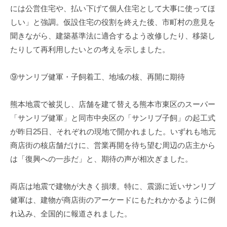
には公営住宅や、払い下げて個人住宅として大事に使ってほ
しい」と強調。仮設住宅の役割を終えた後、市町村の意見を
聞きながら、建築基準法に適合するよう改修したり、移築し
たりして再利用したいとの考えを示しました。
⑨サンリブ健軍・子飼着工、地域の核、再開に期待
熊本地震で被災し、店舗を建て替える熊本市東区のスーパー
「サンリブ健軍」と同市中央区の「サンリブ子飼」の起工式
が昨日25日、それぞれの現地で開かれました。いずれも地元
商店街の核店舗だけに、営業再開を待ち望む周辺の店主から
は「復興への一歩だ」と、期待の声が相次ぎました。
両店は地震で建物が大きく損壊。特に、震源に近いサンリブ
健軍は、建物が商店街のアーケードにもたれかかるように倒
れ込み、全国的に報道されました。