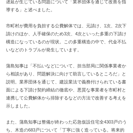
遅延が生じている問題について「業界団体を通じて改善を指
導する」と述べました。
市町村が費用を負担する公費解体では、元請け、1次、2次下
請けのほか、人手確保のため3次、4次といった多重の下請け
構造になっているのが現状。この多重構造の中で、代金不払
いなどのトラブルが発生しています。
蒲島知事は「不払いなどについて、担当部局に関係事業者か
ら相談があり、問題解決に向けて助言しているところだ」と
説明。業界団体を通じて、建設業法で義務付けられている書
面による下請け契約締結の徹底や、悪質な事業者を市町村と
連携して公費解体から排除するなどの方法で改善する考えを
示しました。
また、蒲島知事は整備が終わった応急仮設住宅全4303戸のう
ち、木造の683戸について「丁寧に強く造っている。将来的