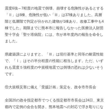
震度6強～7程度の地震で倒壊、崩壊する危険性があるとする
「Ⅱ」は8棟、危険性が低い「Ⅲ」は37棟ありました。高層
階と低層階で判定が分かれた建物が1棟あり、改修工事中も4
棟でした。期限までに熊本市に報告しなかった医療法人財団
聖十字会「聖ケ塔病院」には、市が本年度内の報告を命令し
ました。
県建築課によりますと、「Ⅲ」は現行基準と同等の耐震性能
で、「Ⅰ」はその半分程度の性能に相当します。ただ、いず
れも震度５強程度の中規模地震では倒壊の恐れは少ないそう
です。
⑪大規模災害に備え「受援計画」策定を、政令市市長会
全国20の政令指定都市でつくる指定都市市長会は24日、東京
都内で定例の会合を開き、熊本地震への対応で浮き彫りにな