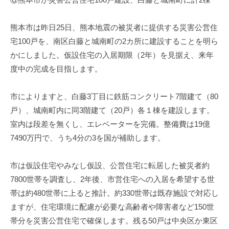
熊本市は昨日25日、熊本地震の被災者に提供する災害公営住
宅100戸を、南区白藤と城南町の2カ所に建設することを明ら
かにしました。仮設住宅の入居期限（2年）を見据え、来年
度中の完成を目指します。
市によりますと、白藤3丁目に鉄筋コンクリート7階建て（80
戸）、城南町内に同3階建て（20戸）各１棟を建設します。
室内は段差を無くし、エレベーターを完備。整備費は19億
7490万円で、うち4分の3を国が補助します。
市は仮設住宅やみなし仮設、公営住宅に転居した被災者約
7800世帯を調査し、2年後、市営住宅への入居を希望する世
帯は約480世帯に上ると推計。約330世帯は既存施設で対応し
ますが、住宅環境に配慮が必要な高齢者や障害者など150世
帯分を災害公営住宅で確保します。残る50戸は中央区か東区