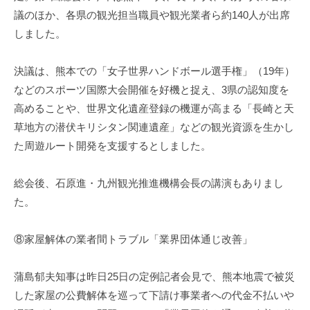
議のほか、各県の観光担当職員や観光業者ら約140人が出席
しました。
決議は、熊本での「女子世界ハンドボール選手権」（19年）
などのスポーツ国際大会開催を好機と捉え、3県の認知度を
高めることや、世界文化遺産登録の機運が高まる「長崎と天
草地方の潜伏キリシタン関連遺産」などの観光資源を生かし
た周遊ルート開発を支援するとしました。
総会後、石原進・九州観光推進機構会長の講演もありまし
た。
⑧家屋解体の業者間トラブル「業界団体通じ改善」
蒲島郁夫知事は昨日25日の定例記者会見で、熊本地震で被災
した家屋の公費解体を巡って下請け事業者への代金不払いや