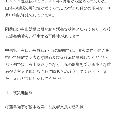
ＧＮＳＳ連続観測では、2016年7月頃から認められていた、
山体の膨張の可能性が考えられるわずかな伸びの傾向が、10
月中旬以降鈍化しています。
阿蘇山の火山活動は引き続き活発な状態となっており、今後
も爆発的噴火が発生する可能性があります。
中岳第一火口から概ね2ｋｍの範囲では、噴火に伴う弾道を
描いて飛散する大きな噴石及び火砕流に警戒してください。
風下側では、火山灰だけでなく、風の影響を受ける小さな噴
石が遠方まで風に流されて降るため注意してください。ま
た、火山ガスに注意してください。
１．被災地情報
①蒲島知事が熊本地震の被災者支援で感謝状