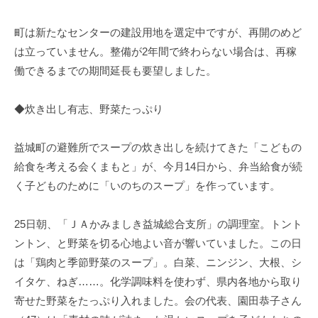
町は新たなセンターの建設用地を選定中ですが、再開のめど
は立っていません。整備が2年間で終わらない場合は、再稼
働できるまでの期間延長も要望しました。
◆炊き出し有志、野菜たっぷり
益城町の避難所でスープの炊き出しを続けてきた「こどもの
給食を考える会くまもと」が、今月14日から、弁当給食が続
く子どものために「いのちのスープ」を作っています。
25日朝、「ＪＡかみましき益城総合支所」の調理室。トント
ントン、と野菜を切る心地よい音が響いていました。この日
は「鶏肉と季節野菜のスープ」。白菜、ニンジン、大根、シ
イタケ、ねぎ……。化学調味料を使わず、県内各地から取り
寄せた野菜をたっぷり入れました。会の代表、園田恭子さん