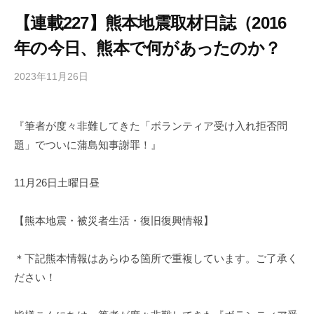
【連載227】熊本地震取材日誌（2016
年の今日、熊本で何があったのか？
2023年11月26日
b
/
y
0
h
件
『筆者が度々非難してきた「ボランティア受け入れ拒否問
i
の
題」でついに蒲島知事謝罪！』
g
コ
a
メ
s
ン
11月26日土曜日昼
h
ト
i
【熊本地震・被災者生活・復旧復興情報】
y
a
＊下記熊本情報はあらゆる箇所で重複しています。ご了承く
m
ださい！
a