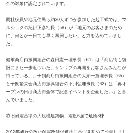
金の対象に認定されています。
同社役員や地元住民ら約30人ずつが参加した起工式では、マ
ルショクの紀伊正彦社長（58）が「地元のお客さまのため
に、何とか一日でも早く再開したい」と力を込めていまし
た。
健軍商店街振興組合の森田憲一理事長（64）は「商店街も復
旧にまた一歩近づいた。サンリブの再開をお客さんみんなが
待っている」。子飼商店街振興組合の大潮一寛理事長（65）
と子飼繁栄会商店街振興組合の下川弘理事長（62）は「再オ
ープンの日は商店街全体で記念イベントを企画したい」と喜
んでいました。
⑩旧耐震基準の大規模建築物、震度6強で危険8棟
2013年施行の改正耐震改修促進法に基づき初めて公表しまし