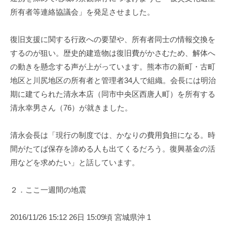
所有者等連絡協議会」を発足させました。
復旧支援に関する行政への要望や、所有者同士の情報交換を
するのが狙い。歴史的建造物は復旧費がかさむため、解体へ
の動きを懸念する声が上がっています。熊本市の新町・古町
地区と川尻地区の所有者と管理者34人で組織。会長には明治
期に建てられた清永本店（同市中央区西唐人町）を所有する
清永幸男さん（76）が就きました。
清永会長は「現行の制度では、かなりの費用負担になる。時
間がたてば保存を諦める人も出てくるだろう。復興基金の活
用などを求めたい」と話しています。
２．ここ一週間の地震
2016/11/26 15:12 26日 15:09頃 宮城県沖 1