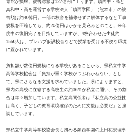
育館が損壊。被害総額は127億円に上ります。鎮西中・高と
真和中・高を運営する学校法人「鎮西学園」（熊本市）の被
害額は約40億円。一部の校舎を補修せずに解体するなど工事
規模を圧縮しても、約20億円はかかる見込みとのこと。来年
度中の復旧完了を目指していますが、4校合わせた生徒約
1550人は、プレハブ仮設校舎などで授業を受ける不便な環境
に置かれています。
負担額が数億円規模になる学校があることから、県私立中学
高等学校協会は「負担が重く学校がつぶれかねない」とし
て、県にさらなる支援を求めていました。県によりますと、
県内の高校に在籍する高校生の約36％が私立に通い、その割
合は年々増加しています。私立高関係者は「私立高の公益性
は高く、子どもの教育環境確保のために支援は必要だ」と強
調しています。
県私立中学高等学校協会長も務める鎮西学園の上田祐規理事