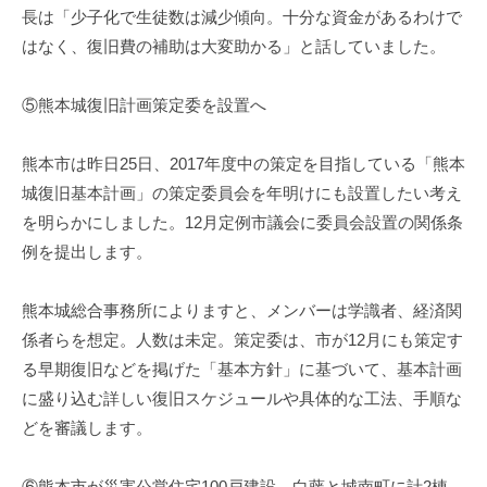
長は「少子化で生徒数は減少傾向。十分な資金があるわけで
はなく、復旧費の補助は大変助かる」と話していました。
⑤熊本城復旧計画策定委を設置へ
熊本市は昨日25日、2017年度中の策定を目指している「熊本
城復旧基本計画」の策定委員会を年明けにも設置したい考え
を明らかにしました。12月定例市議会に委員会設置の関係条
例を提出します。
熊本城総合事務所によりますと、メンバーは学識者、経済関
係者らを想定。人数は未定。策定委は、市が12月にも策定す
る早期復旧などを掲げた「基本方針」に基づいて、基本計画
に盛り込む詳しい復旧スケジュールや具体的な工法、手順な
どを審議します。
⑥熊本市が災害公営住宅100戸建設、白藤と城南町に計2棟