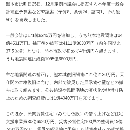
熊本市は昨日25日、12月定例市議会に提案する本年度一般会
計補正予算案など83議案（予算8、条例24、諮問1、その他
50）を発表しました。
一般会計は171億8245万円を追加し、うち熊本地震関連は94
億4531万円。補正後の総額は4111億8630万円（前年同期比
37.5％増）となり、熊本市政で初めて4千億円を超えます。
うち地震関連は総額1095億6800万円。
主な地震関連の補正は、熊本城復旧関連に21億2130万円。天
守閣の本格復旧に向け、内部で被災した展示物や壁などの撤
去に取り組みます。公共施設や民間宅地の液状化や地滑り防
止のための調査経費には1億4040万円を充てます。
このほか、民間賃貸住宅（みなし仮設）の借り上げなど住宅
支援事業費30億6920万円、災害公営住宅100戸の整備費19億
7490万円など。震災で経済的に困窮した児童生徒への就学援