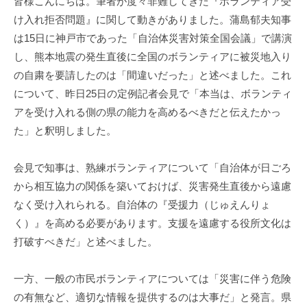
皆様こんにちは。筆者が度々非難してきた『ボランティア受
け入れ拒否問題』に関して動きがありました。蒲島郁夫知事
は15日に神戸市であった「自治体災害対策全国会議」で講演
し、熊本地震の発生直後に全国のボランティアに被災地入り
の自粛を要請したのは「間違いだった」と述べました。これ
について、昨日25日の定例記者会見で「本当は、ボランティ
アを受け入れる側の県の能力を高めるべきだと伝えたかっ
た」と釈明しました。
会見で知事は、熟練ボランティアについて「自治体が日ごろ
から相互協力の関係を築いておけば、災害発生直後から遠慮
なく受け入れられる。自治体の『受援力（じゅえんりょ
く）』を高める必要があります。支援を遠慮する役所文化は
打破すべきだ」と述べました。
一方、一般の市民ボランティアについては「災害に伴う危険
の有無など、適切な情報を提供するのは大事だ」と発言。県