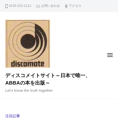
コ
0120-222-1111
お問い合わせ
アクセス
ン
テ
ン
ツ
へ
ス
キ
メ
ニ
ッ
ュ
ー
プ
ディスコメイトサイト～日本で唯一、
ABBAの本を出版～
Let's know the truth together
注目記事