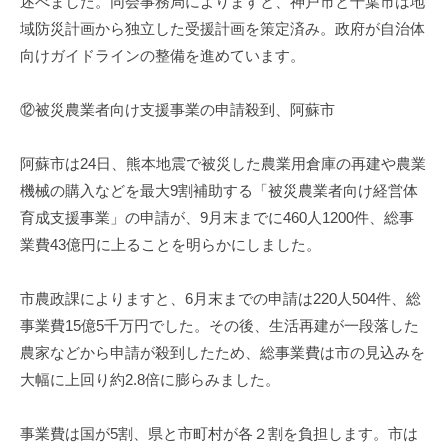
述べました。同会事務局によりますと、神戸市と千葉市は地
域防災計画から独立した受援計画を策定済み。政府が自治体
向けガイドラインの整備を進めています。
⑫被災農業者向け支援事業の申請殺到、阿蘇市
阿蘇市は24日、熊本地震で被災した農業用倉庫の再建や農業
機械の購入などを最大9割補助する「被災農業者向け経営体
育成支援事業」の申請が、9月末までに460人1200件、総事
業費43億円に上ることを明らかにしました。
市農政課によりますと、6月末までの申請は220人504件、総
事業費15億5千万円でした。その後、生活再建が一段落した
農家などから申請が殺到したため、総事業費は市の見込みを
大幅に上回り約2.8倍に膨らみました。
事業費は国が5割、県と市町村が各２割を負担します。市は