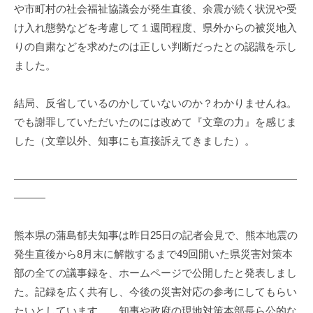
や市町村の社会福祉協議会が発生直後、余震が続く状況や受
け入れ態勢などを考慮して１週間程度、県外からの被災地入
りの自粛などを求めたのは正しい判断だったとの認識を示し
ました。
結局、反省しているのかしていないのか？わかりませんね。
でも謝罪していただいたのには改めて『文章の力』を感じま
した（文章以外、知事にも直接訴えてきました）。
———————————————————————————
———
熊本県の蒲島郁夫知事は昨日25日の記者会見で、熊本地震の
発生直後から8月末に解散するまで49回開いた県災害対策本
部の全ての議事録を、ホームページで公開したと発表しまし
た。記録を広く共有し、今後の災害対応の参考にしてもらい
たいとしています。 知事や政府の現地対策本部長ら公的な