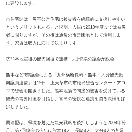
に建設します。
市住宅課は「災害公営住宅は被災者を継続的に支援しやすい
というメリットもある」と説明。入居は2018年度までは被災
者に限りますが、その後は通常の市営団地として活用しま
す。家賃は収入に応じて決まります。
⑦熊本地震後の観光回復で連携！九州3県の議会が総会
熊本など3県議会による「九州横断長崎・熊本・大分観光振
興議員連盟」は19日、上天草市の市松島総合センター・アロ
マで総会を開きました。熊本地震で間接的被害を受けている
観光の需要回復を目指し、官民の密接な連携を図る決議を採
択しました。
同連盟は、県境を越えた観光戦略を後押ししようと2009年発
足。第7回総会の今年は熊本18人、長崎9人、大分9人の各県