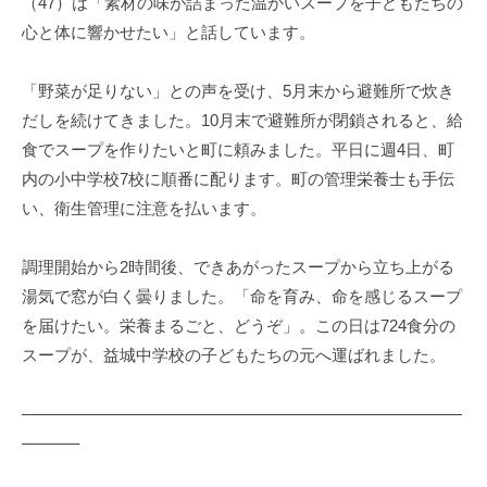
（47）は「素材の味が詰まった温かいスープを子どもたちの
心と体に響かせたい」と話しています。
「野菜が足りない」との声を受け、5月末から避難所で炊き
だしを続けてきました。10月末で避難所が閉鎖されると、給
食でスープを作りたいと町に頼みました。平日に週4日、町
内の小中学校7校に順番に配ります。町の管理栄養士も手伝
い、衛生管理に注意を払います。
調理開始から2時間後、できあがったスープから立ち上がる
湯気で窓が白く曇りました。「命を育み、命を感じるスープ
を届けたい。栄養まるごと、どうぞ」。この日は724食分の
スープが、益城中学校の子どもたちの元へ運ばれました。
———————————————————————————
———–