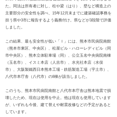
た。同法は所有者に対し、柱や梁（はり）、壁など構造上の
主要部分の安全性を調べ、15年12月末までに建築確認事務を
担う県や3市に報告するよう義務付け。県などが3段階で評価
しました。
この結果、最も安全性が低い「Ｉ」には、熊本市民病院南館
（熊本市東区、中央区）、松屋ビル・ハローレディビル（同
市中央区）、熊本立体駐車場（同）、公立玉名中央病院南棟
（玉名市）、イスミ本店（人吉市）、水光社本店（水俣
市）、大阪製鐵西日本熊本工場・鉄筋製造工場（宇土市）、
八代市本庁舎（八代市）の8棟が該当しました。
このうち、熊本市民病院南館と八代市本庁舎は熊本地震で損
壊したため、現在は使用を中止。他は現在も使用しています
が、いずれも今後、建て替えや耐震改修などの予定があると
しています。