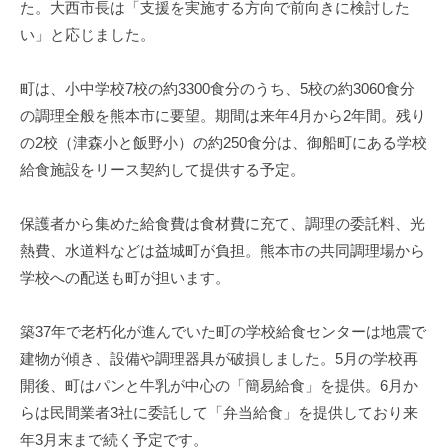
た。大西市長は「支援を実施する方向で前向きに検討した
い」と応じました。
町は、小中学校7校の約3300食分のうち、5校の約3060食分
の調理全般を熊本市に要望。期間は来年4月から2年間。残り
の2校（津森小と飯野小）の約250食分は、御船町にある学校
給食施設をリース契約して提供する予定。
保護者から集めた給食費は食材費に充て、調理の委託料、光
熱費、水道料などは益城町が負担。熊本市の共同調理場から
学校への配送も町が担います。
築37年で老朽化が進んでいた町の学校給食センターは地震で
建物が傾き、設備や調理器具が破損しました。5月の学校再
開後、町はパンと牛乳が中心の「簡易給食」を提供。6月か
らは民間業者3社に委託して「弁当給食」を提供しており来
年3月末まで続く予定です。