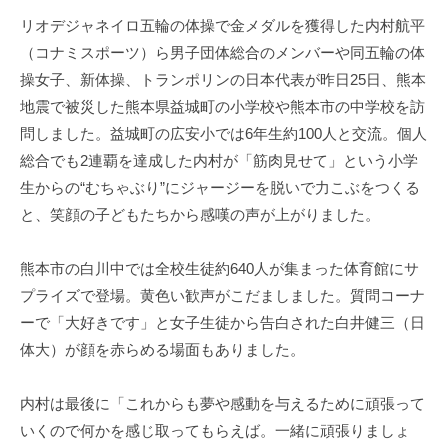
リオデジャネイロ五輪の体操で金メダルを獲得した内村航平
（コナミスポーツ）ら男子団体総合のメンバーや同五輪の体
操女子、新体操、トランポリンの日本代表が昨日25日、熊本
地震で被災した熊本県益城町の小学校や熊本市の中学校を訪
問しました。益城町の広安小では6年生約100人と交流。個人
総合でも2連覇を達成した内村が「筋肉見せて」という小学
生からの“むちゃぶり”にジャージーを脱いで力こぶをつくる
と、笑顔の子どもたちから感嘆の声が上がりました。
熊本市の白川中では全校生徒約640人が集まった体育館にサ
プライズで登場。黄色い歓声がこだましました。質問コーナ
ーで「大好きです」と女子生徒から告白された白井健三（日
体大）が顔を赤らめる場面もありました。
内村は最後に「これからも夢や感動を与えるために頑張って
いくので何かを感じ取ってもらえば。一緒に頑張りましょ