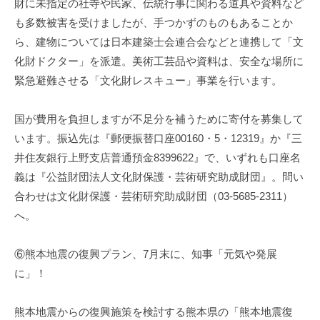
財に未指定の社寺や民家、伝統行事に関わる道具や資料など
も多数被害を受けましたが、手つかずのものもあることか
ら、建物については日本建築士会連合会などと連携して「文
化財ドクター」を派遣。美術工芸品や資料は、安全な場所に
緊急避難させる「文化財レスキュー」事業を行います。
国が費用を負担しますが不足分を補うために寄付を募集して
います。振込先は『郵便振替口座00160・5・12319』か『三
井住友銀行上野支店普通預金8399622』で、いずれも口座名
義は『公益財団法人文化財保護・芸術研究助成財団』。問い
合わせは文化財保護・芸術研究助成財団（03-5685-2311）
へ。
⑥熊本地震の復興プラン、7月末に、知事「元気や発展
に」！
熊本地震からの復興施策を検討する熊本県の「熊本地震復