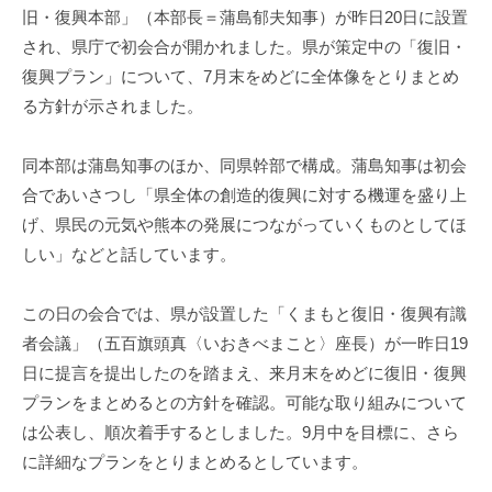
旧・復興本部」（本部長＝蒲島郁夫知事）が昨日20日に設置
され、県庁で初会合が開かれました。県が策定中の「復旧・
復興プラン」について、7月末をめどに全体像をとりまとめ
る方針が示されました。
同本部は蒲島知事のほか、同県幹部で構成。蒲島知事は初会
合であいさつし「県全体の創造的復興に対する機運を盛り上
げ、県民の元気や熊本の発展につながっていくものとしてほ
しい」などと話しています。
この日の会合では、県が設置した「くまもと復旧・復興有識
者会議」（五百旗頭真〈いおきべまこと〉座長）が一昨日19
日に提言を提出したのを踏まえ、来月末をめどに復旧・復興
プランをまとめるとの方針を確認。可能な取り組みについて
は公表し、順次着手するとしました。9月中を目標に、さら
に詳細なプランをとりまとめるとしています。