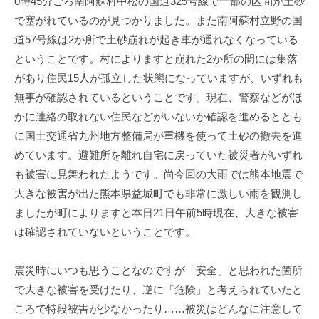
0時45分ごろ南阿蘇村中松の国道325号線で一部の区間が土砂
で塞がれているのが見つかりました。また南阿蘇村立野の国
道57号線は2か所で土砂崩れが起き車が通れなくなっている
ということです。村によりますと崩れた2か所の間には集落
があり住民15人が孤立した状態になっていますが、いずれも
無事が確認されているということです。現在、警察などがほ
かに連絡の取れない住民などがいないか確認を進めるととも
に国土交通省九州地方整備局が重機を使って土砂の撤去を進
めています。避難所を離れ自宅に戻っていた被災者がいずれ
も被害に見舞われたようです。尚今回の大雨では熊本地震で
大きな被害が出た熊本県益城町でも非常に激しい雨を観測し
ましたが町によりますと本日21日午前5時現在、大きな被害
は確認されていないということです。
震災時にいつも思うことなのですが「安全」と思われた箇所
で大きな被害を受けたり、逆に「危険」と考えられていたと
ころで特段被害が少なかったり……被災はどんなに注意して