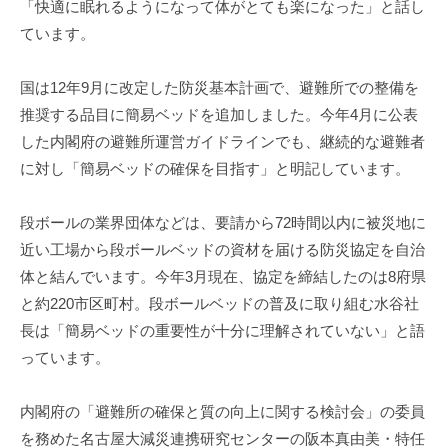
「快適に眠れるようになって体がとても楽になった」と話し
ています。
国は12年9月に改定した防災基本計画で、避難所での整備を
推奨する品目に簡易ベッドを追加しました。今年4月に公表
した内閣府の避難所運営ガイドラインでも、継続的な避難者
に対し「簡易ベッドの確保を目指す」と明記しています。
段ボールの業界団体などは、要請から72時間以内に被災地に
近い工場から段ボールベッドの資材を届ける防災協定を自治
体と結んでいます。今年3月現在、協定を締結したのは8府県
と約220市区町村。段ボールベッドの普及に取り組む水谷社
長は「簡易ベッドの重要性が十分に理解されていない」と語
っています。
内閣府の「避難所の確保と質の向上に関する検討会」の委員
を務めた名古屋大減災連携研究センターの阪本真由美・特任