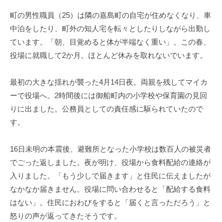
町の男性職員（25）は隣の嘉島町の自宅が住めなくなり、車
中泊をしたり、町外の知人宅を転々としたりしながら出勤し
ています。「朝、目覚めると体が半端なく重い」。この春、
役場に就職して2か月。ほとんど休みを取れないでいます。
最初の大きな揺れが襲った4月14日夜。両親を残してマイカ
ーで役場へ。2時間後には御船町内の小学校や保育園の見回
りに出ました。公務員としての責任感に駆られていたので
す。
16日未明の本震後、避難所となった小学校は数百人の被災者
でごった返しました。夜が明け、役場から食料配給の連絡が
入りました。「もう少しで届きます」と住民に伝えましたが
なかなか届きません。役場に問い合わせると「配給する食料
はない」。住民におわびをすると「届くと言っただろう」と
怒りの声が返ってきたそうです。