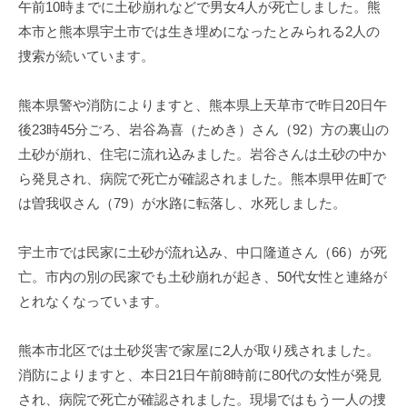
午前10時までに土砂崩れなどで男女4人が死亡しました。熊
本市と熊本県宇土市では生き埋めになったとみられる2人の
捜索が続いています。
熊本県警や消防によりますと、熊本県上天草市で昨日20日午
後23時45分ごろ、岩谷為喜（ためき）さん（92）方の裏山の
土砂が崩れ、住宅に流れ込みました。岩谷さんは土砂の中か
ら発見され、病院で死亡が確認されました。熊本県甲佐町で
は曽我収さん（79）が水路に転落し、水死しました。
宇土市では民家に土砂が流れ込み、中口隆道さん（66）が死
亡。市内の別の民家でも土砂崩れが起き、50代女性と連絡が
とれなくなっています。
熊本市北区では土砂災害で家屋に2人が取り残されました。
消防によりますと、本日21日午前8時前に80代の女性が発見
され、病院で死亡が確認されました。現場ではもう一人の捜