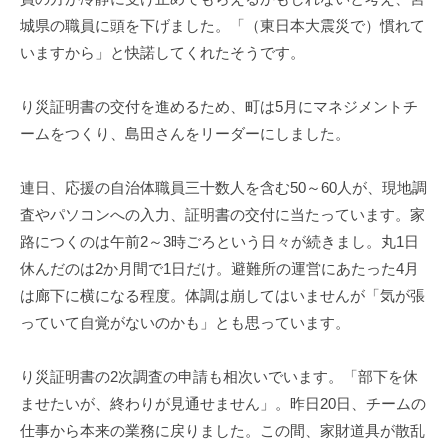
城県の職員に頭を下げました。「（東日本大震災で）慣れて
いますから」と快諾してくれたそうです。
り災証明書の交付を進めるため、町は5月にマネジメントチ
ームをつくり、島田さんをリーダーにしました。
連日、応援の自治体職員三十数人を含む50～60人が、現地調
査やパソコンへの入力、証明書の交付に当たっています。家
路につくのは午前2～3時ごろという日々が続きまし。丸1日
休んだのは2か月間で1日だけ。避難所の運営にあたった4月
は廊下に横になる程度。体調は崩してはいませんが「気が張
っていて自覚がないのかも」とも思っています。
り災証明書の2次調査の申請も相次いでいます。「部下を休
ませたいが、終わりが見通せません」。昨日20日、チームの
仕事から本来の業務に戻りました。この間、家財道具が散乱