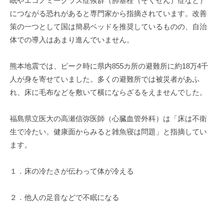
眠やエコノミークラス症候群（肺塞栓（そくせん）症など）
につながる恐れがあると専門家から指摘されています。改善
策の一つとして国は簡易ベッドを推奨しているものの、自治
体での導入はあまり進んでいません。
熊本地震では、ピーク時に県内855カ所の避難所に約18万4千
人が身を寄せていました。多くの避難所では被災者があふ
れ、床に毛布などを敷いて横にならざるをえませんでした。
福島県立医大の高瀬信弥医師（心臓血管外科）は「床は不衛
生で冷たい。健康面からみると雑魚寝は問題」と指摘してい
ます。
１．床の冷たさが伝わって体が冷える
２．他人の足音などで不眠になる