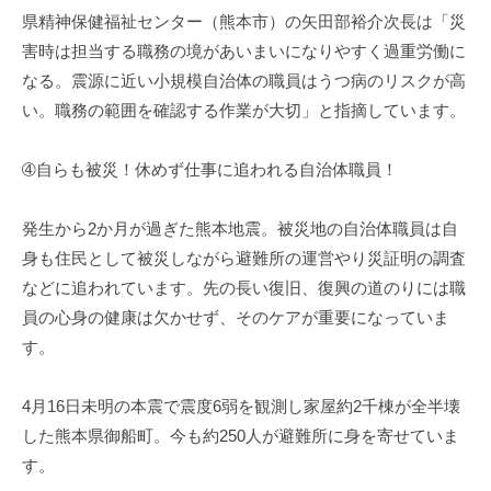
県精神保健福祉センター（熊本市）の矢田部裕介次長は「災
害時は担当する職務の境があいまいになりやすく過重労働に
なる。震源に近い小規模自治体の職員はうつ病のリスクが高
い。職務の範囲を確認する作業が大切」と指摘しています。
➃自らも被災！休めず仕事に追われる自治体職員！
発生から2か月が過ぎた熊本地震。被災地の自治体職員は自
身も住民として被災しながら避難所の運営やり災証明の調査
などに追われています。先の長い復旧、復興の道のりには職
員の心身の健康は欠かせず、そのケアが重要になっていま
す。
4月16日未明の本震で震度6弱を観測し家屋約2千棟が全半壊
した熊本県御船町。今も約250人が避難所に身を寄せていま
す。