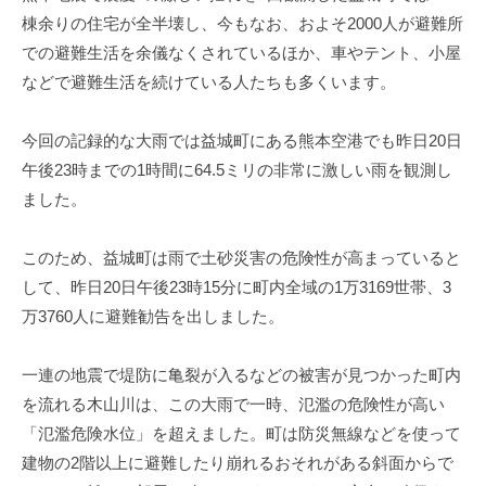
棟余りの住宅が全半壊し、今もなお、およそ2000人が避難所
での避難生活を余儀なくされているほか、車やテント、小屋
などで避難生活を続けている人たちも多くいます。
今回の記録的な大雨では益城町にある熊本空港でも昨日20日
午後23時までの1時間に64.5ミリの非常に激しい雨を観測し
ました。
このため、益城町は雨で土砂災害の危険性が高まっていると
して、昨日20日午後23時15分に町内全域の1万3169世帯、3
万3760人に避難勧告を出しました。
一連の地震で堤防に亀裂が入るなどの被害が見つかった町内
を流れる木山川は、この大雨で一時、氾濫の危険性が高い
「氾濫危険水位」を超えました。町は防災無線などを使って
建物の2階以上に避難したり崩れるおそれがある斜面からで