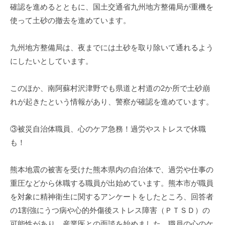
確認を進めるとともに、国土交通省九州地方整備局が重機を
使って土砂の撤去を進めています。
九州地方整備局は、夜までには土砂を取り除いて通れるよう
にしたいとしています。
このほか、南阿蘇村沢津野でも県道と村道の2か所で土砂崩
れが起きたという情報があり、警察が確認を進めています。
③被災自治体職員、心のケア急務！過労やストレスで休職
も！
熊本地震の被害を受けた熊本県内の自治体で、過労や仕事の
重圧などから休職する職員が出始めています。熊本市が職員
を対象に精神衛生に関するアンケートをしたところ、回答者
の1割強にうつ病や心的外傷後ストレス障害（ＰＴＳＤ）の
可能性があり、産業医との面談を始めました。職員の心のケ