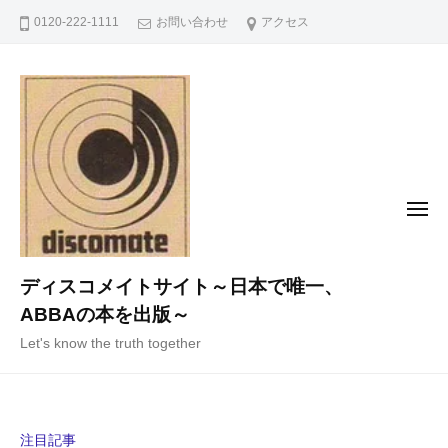
コ
0120-222-1111
お問い合わせ
アクセス
ン
テ
ン
ツ
へ
ス
キ
メ
ニ
ッ
ュ
ー
プ
ディスコメイトサイト～日本で唯一、
ABBAの本を出版～
Let's know the truth together
注目記事