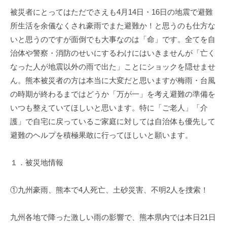
被災者にとってはただでさえも4月14日・16日の地震で避難
所生活を余儀なくされ豪雨でまた避難か！と思うのも仕方な
いと思うのですが面倒でも大事なのは「命」です。全てを自
治体や警察・消防のせいにするわけにはいきませんが「亡く
なった人が地震以外の雨で出た」ことにショックを隠せませ
ん。熊本被災者の方は本当に大変だと思いますが梅雨・台風
の時期が終わるまではどうか「万が一」を考え避難の準備を
いつも整えていてほしいと思います。特に「ご老人」「介
護」で自宅に戻っているご家庭に対しては自治体も優先して
避難のヘルプを積極果敢に行ってほしいと願います。
１．被災地情報
①九州豪雨、熊本で4人死亡、土砂災害、不明2人を捜索！
九州各地で降った激しい雨の影響で、熊本県内では本日21日