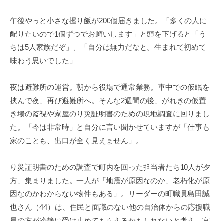
午後やっと小さな握り飯が200個届きました。「多くの人に
配りたいので1個ずつでお願いします」と頭を下げると「う
ちは5人家族だぞ」。「自分は無力だなと。生まれて初めて
味わう思いでした」
夜は避難所の運営。朝から役場で通常業務。車中での仮眠を
挟んで夜、再び避難所へ。そんな2週間の後、がれきの仮置
き場の監視や家屋のり災証明書のための現地調査に回りまし
た。「今は非常時」と自分に言い聞かせていますが「仕事も
家のことも、出口が全く見えません」。
り災証明書のための調査で町内を回った担当者たち10人が夕
方、集まりました。一人が「地震が原因なのか、老朽化が原
因なのかわからない物件もある」。リーダーの町職員島田誠
也さん（44）は、住民と面識のない他の自治体からの応援職
員の方が冷静に受け止めてもらえるかもしれないと考え、宮