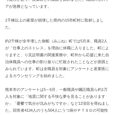
アが急務となっています。
1千棟以上の家屋が損壊した県内の15市町村に取材しまし
た。
約2千棟が全半壊した御船（みふね）町では5月末、職員2人
が「仕事上のストレス」を理由に休職に入りました。町によ
りますと、り災証明書の関連業務や、町外から応援に来た自
治体職員への仕事の割り振りに忙殺されたことなどが原因と
みられています。町は全職員を対象にアンケートと産業医に
よるカウンセリングを始めました。
熊本市のアンケートは5～6月、一般職員や嘱託職員ら約1万
人を対象に「地震に関する不快な夢を見ることがあります
か」「憂鬱で気分が沈みがちですか」など12項目を尋ねまし
た。回答者4134人のうち504人にうつ病やＰＴＳＤの可能性