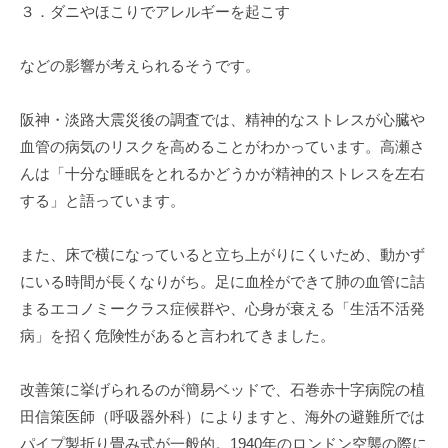
３．ダニやほこりでアレルギーを起こす
などの影響が考えられるそうです。
阪神・淡路大震災後の調査では、精神的なストレスが心臓や
血管の病気のリスクを高めることがわかっています。高瀬さ
んは「十分な睡眠をとれるかどうかが精神的ストレスを左右
する」と語っています。
また、床で横になっていると立ち上がりにくいため、動かず
にいる時間が長くなりがち。足に血栓ができて肺の血管に詰
まるエコノミークラス症候群や、心身が衰える「生活不活発
病」を招く危険性があると言われてきました。
改善策に挙げられるのが簡易ベッドで、石巻赤十字病院の植
田信策医師（呼吸器外科）によりますと、海外の避難所では
パイプ製折り畳み式が一般的。1940年のロンドン空襲の際に