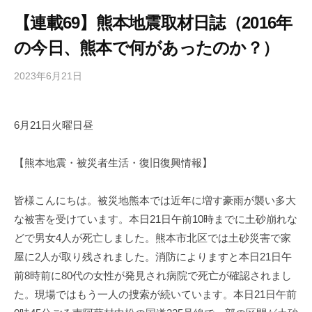
【連載69】熊本地震取材日誌（2016年
の今日、熊本で何があったのか？）
2023年6月21日
b
/
y
0
h
件
6月21日火曜日昼
i
の
g
コ
a
メ
【熊本地震・被災者生活・復旧復興情報】
s
ン
h
ト
皆様こんにちは。被災地熊本では近年に増す豪雨が襲い多大
i
な被害を受けています。本日21日午前10時までに土砂崩れな
y
どで男女4人が死亡しました。熊本市北区では土砂災害で家
a
屋に2人が取り残されました。消防によりますと本日21日午
m
前8時前に80代の女性が発見され病院で死亡が確認されまし
a
た。現場ではもう一人の捜索が続いています。本日21日午前