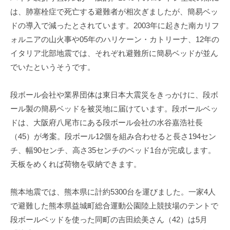
は、肺塞栓症で死亡する避難者が相次ぎましたが、簡易ベッ
ドの導入で減ったとされています。2003年に起きた南カリフ
ォルニアの山火事や05年のハリケーン・カトリーナ、12年の
イタリア北部地震では、それぞれ避難所に簡易ベッドが並ん
でいたというそうです。
段ボール会社や業界団体は東日本大震災をきっかけに、段ボ
ール製の簡易ベッドを被災地に届けています。段ボールベッ
ドは、大阪府八尾市にある段ボール会社の水谷嘉浩社長
（45）が考案。段ボール12個を組み合わせると長さ194セン
チ、幅90センチ、高さ35センチのベッド1台が完成します。
天板をめくれば荷物を収納できます。
熊本地震では、熊本県に計約5300台を運びました。一家4人
で避難した熊本県益城町総合運動公園陸上競技場のテントで
段ボールベッドを使った同町の吉田絵美さん（42）は5月