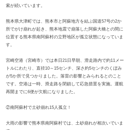
索が続いています。
熊本県大津町では、熊本市と阿蘇地方を結ぶ国道57号の2か
所でがけ崩れが起き、熊本地震で崩落した阿蘇大橋との間に
位置する熊本県南阿蘇村の立野地区が孤立状態になっていま
す。
宮崎空港（宮崎市）では本日21日早朝、滑走路内で約11メー
トルにわたり、直径10～15センチ、深さ約5センチのくぼみ
が5か所で見つかりました。落雷の影響とみられるとのこと
です。空港は一時、滑走路を閉鎖して応急措置を実施。運航
再開までに6便が欠航になりました。
②南阿蘇村で土砂崩れ15人孤立！
大雨の影響で熊本県南阿蘇村では、土砂崩れが相次いでいま