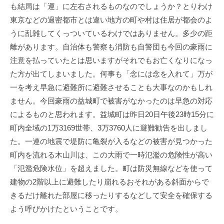
も結局は「運」に左右されるものなのでしょうか？とりわけ
東京などの過密都市とは違い地方の町や村は住居が都会のよ
うに乱雑してくっついているわけではありません。多少の距
離があります。自治体も警察も消防も自警団も今回の豪雨に
注意を払っていたとは思いますがそれでもお亡くなりになっ
た方が出てしまいました。何事も「念には念を入れて」万が
一を考え早急に避難所に避難させることも大事なのかもしれ
ません。今回豪雨の益城町で被害がなかったのは早急の対応
によるものと思われます。益城町は昨日20日午後23時15分に
町内全域の1万3169世帯、3万3760人に避難勧告を出しまし
た。一連の地震で堤防に亀裂が入るなどの被害が見つかった
町内を流れる木山川は、この大雨で一時氾濫の危険性が高い
「氾濫危険水位」を超えました。町は防災無線などを使って
建物の2階以上に避難したり崩れるおそれがある斜面からで
きるだけ離れた部屋に移ったりするなどして安全を確保する
よう呼びかけたということです。