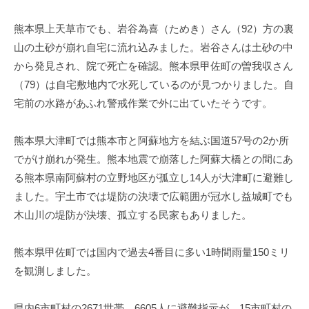
熊本県上天草市でも、岩谷為喜（ためき）さん（92）方の裏
山の土砂が崩れ自宅に流れ込みました。岩谷さんは土砂の中
から発見され、院で死亡を確認。熊本県甲佐町の曽我収さん
（79）は自宅敷地内で水死しているのが見つかりました。自
宅前の水路があふれ警戒作業で外に出ていたそうです。
熊本県大津町では熊本市と阿蘇地方を結ぶ国道57号の2か所
でがけ崩れが発生。熊本地震で崩落した阿蘇大橋との間にあ
る熊本県南阿蘇村の立野地区が孤立し14人が大津町に避難し
ました。宇土市では堤防の決壊で広範囲が冠水し益城町でも
木山川の堤防が決壊、孤立する民家もありました。
熊本県甲佐町では国内で過去4番目に多い1時間雨量150ミリ
を観測しました。
県内6市町村の2671世帯、6605人に避難指示が、15市町村の