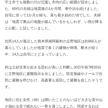
宇土市でも複数の川が氾濫し市内の広い範囲が冠水しまし
た。60代の夫婦は地震後の1か月間、車中泊を続けました。
自宅に戻って1か月が経ち、落ち着き始めた頃でした。夫婦
は「地震で裏山の地盤が緩んでいるかもしれず、い雨が降る
と心配」と話していました。
住民14人が孤立した熊本県南阿蘇村の立野地区は約860人が
暮らしていましたが地震で多くの建物が倒壊。断水が続く
中、14人は自宅にとどまっていました。
村は土砂災害が起きる恐れが高いと判断し20日午前7時20分
に立野地区に避難指示を出しました。防災無線やメールで住
民に避難を呼びかけ、高森署も巡回して避難を促したそうで
す。
地区に住む女性（68）は聞いたことのないほど大きな雷や山
が崩れる音で眠れない一夜を過ごしました。同居するおば