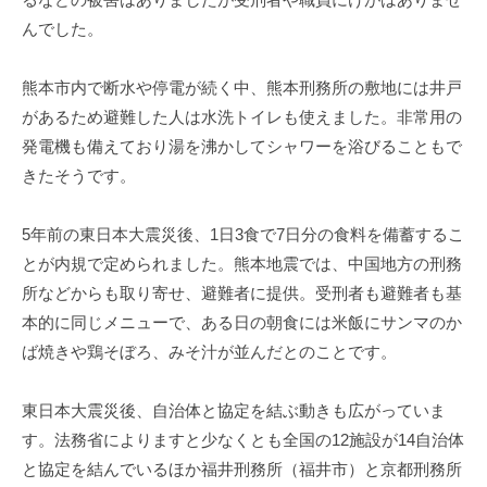
んでした。
熊本市内で断水や停電が続く中、熊本刑務所の敷地には井戸
があるため避難した人は水洗トイレも使えました。非常用の
発電機も備えており湯を沸かしてシャワーを浴びることもで
きたそうです。
5年前の東日本大震災後、1日3食で7日分の食料を備蓄するこ
とが内規で定められました。熊本地震では、中国地方の刑務
所などからも取り寄せ、避難者に提供。受刑者も避難者も基
本的に同じメニューで、ある日の朝食には米飯にサンマのか
ば焼きや鶏そぼろ、みそ汁が並んだとのことです。
東日本大震災後、自治体と協定を結ぶ動きも広がっていま
す。法務省によりますと少なくとも全国の12施設が14自治体
と協定を結んでいるほか福井刑務所（福井市）と京都刑務所