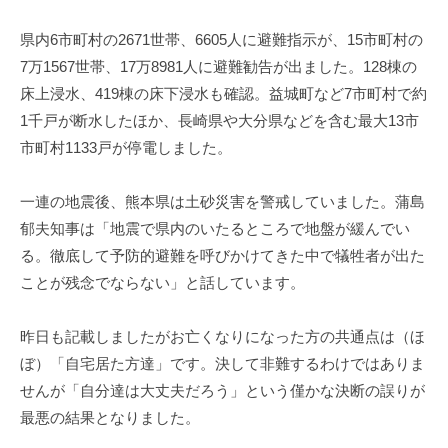
県内6市町村の2671世帯、6605人に避難指示が、15市町村の
7万1567世帯、17万8981人に避難勧告が出ました。128棟の
床上浸水、419棟の床下浸水も確認。益城町など7市町村で約
1千戸が断水したほか、長崎県や大分県などを含む最大13市
市町村1133戸が停電しました。
一連の地震後、熊本県は土砂災害を警戒していました。蒲島
郁夫知事は「地震で県内のいたるところで地盤が緩んでい
る。徹底して予防的避難を呼びかけてきた中で犠牲者が出た
ことが残念でならない」と話しています。
昨日も記載しましたがお亡くなりになった方の共通点は（ほ
ぼ）「自宅居た方達」です。決して非難するわけではありま
せんが「自分達は大丈夫だろう」という僅かな決断の誤りが
最悪の結果となりました。