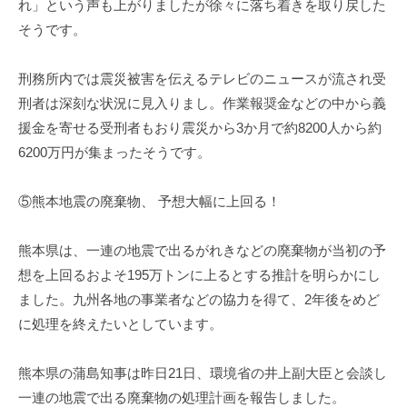
れ」という声も上がりましたが徐々に落ち着きを取り戻した
そうです。
刑務所内では震災被害を伝えるテレビのニュースが流され受
刑者は深刻な状況に見入りまし。作業報奨金などの中から義
援金を寄せる受刑者もおり震災から3か月で約8200人から約
6200万円が集まったそうです。
⑤熊本地震の廃棄物、 予想大幅に上回る！
熊本県は、一連の地震で出るがれきなどの廃棄物が当初の予
想を上回るおよそ195万トンに上るとする推計を明らかにし
ました。九州各地の事業者などの協力を得て、2年後をめど
に処理を終えたいとしています。
熊本県の蒲島知事は昨日21日、環境省の井上副大臣と会談し
一連の地震で出る廃棄物の処理計画を報告しました。