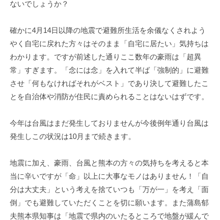
ないでしょうか？
確かに4月14日以降の地震で避難所生活を余儀なくされよう
やく自宅に戻れた方々はそのまま「自宅に居たい」気持ちは
わかります。ですが前述した通りここ数年の豪雨は「超異
常」すぎます。「念には念」を入れて半ば「強制的」に避難
させ「何もなければそれがベスト」であり決して避難したこ
とを自治体や消防が住民に責められることはないはずです。
今年は台風はまだ発生しておりませんが今後例年通り台風は
発生しこの状況は10月まで続きます。
地震に加え、豪雨、台風と熊本の方々の気持ちを考えると本
当に辛いですが「命」以上に大事なモノはありません！「自
分は大丈夫」という考えを捨ていつも「万が一」を考え「面
倒」でも避難していただくことを切に願います。また蒲島郁
夫熊本県知事は「地震で県内のいたるところで地盤が緩んで