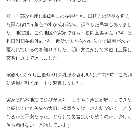
町中心部から南に約2キロの赤井地区。田植えの時期を迎え
た田んぼに赤茶色の水が流れ込み、孤立した民家もありまし
た。地震後、この地区の実家で暮らす松岡直美さん（34）は
昨日21日午前2時ごろ、近所の人からの知らせで周囲が水で
覆われているのを知りました。明け方にかけて水位は上昇し
玄関付近まで達しました。
家族9人のうち生後4か月の乳児を含む6人は午前5時半ごろ消
防隊員が引くボートで避難しました。
実家は熊本地震でひびが入り、ようやく余震が収まってきた
と感じていた矢先の大雨。松岡さんは「赤ん坊がいて、どう
なるかと不安だった。どうして災害ばかり続くのか。少しも
落ち着けない」と話しています。