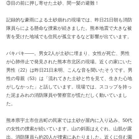
③目の前に押し寄せた土砂、間一髪の避難！
記録的な豪雨による土砂崩れの現場では、昨日21日朝も消防
隊員らによる懸命な捜索が続きました。熊本地震で大きな被
害を受けた地域でも住民が孤立するなど影響が出ています。
バキバキ――。男女2人が土砂に埋まり、女性が死亡、男性
が心肺停止で発見された熊本市北区の現場。近くの家にいた
男性（22）は昨日21日未明、こんな音を聞いたそうです。男
性の母親（53）は「流れてきた土砂と竹を見て、生きた心地
がしなかった」と話しています。現場では、スコップを持っ
た泥まみれの消防隊員や警察官が慌ただしく動いていまし
た。
熊本県宇土市住吉町の民家では土砂が屋内に入り込み、50代
の女性の捜索が続いています。山の斜面はえぐれ、山肌が露
出。消防隊員ら約20人が捜索にあたりました。近くに住む園