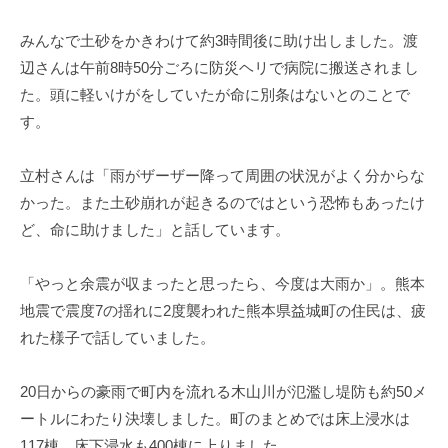
みんなで土砂をかきわけて約3時間後に助け出しました。渡
辺さんは午前8時50分ごろに防災ヘリで病院に搬送されまし
た。頭に軽いけがをしていたが命に別条はないとのことで
す。
立村さんは「雨がザーザー降って周囲の状況がよく分からな
かった。また土砂崩れが起きるのではという恐怖もあったけ
ど、命に助けました」と話しています。
「やっと余震が収まったと思ったら、今度は大雨か」。熊本
地震で震度7の揺れに2度襲われた熊本県益城町の住民は、疲
れた様子で話していました。
20日からの豪雨で町内を流れる木山川が氾濫し堤防も約50メ
ートルにわたり決壊しました。町のまとめでは床上浸水は
117棟、床下浸水も400棟に上りました。