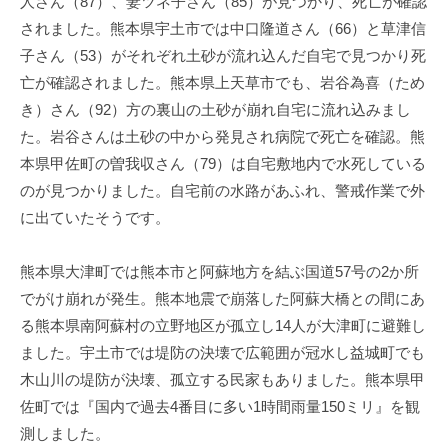
人さん（87）、妻ツネ子さん（85）が見つかり、死亡が確認
されました。熊本県宇土市では中口隆道さん（66）と草津信
子さん（53）がそれぞれ土砂が流れ込んだ自宅で見つかり死
亡が確認されました。熊本県上天草市でも、岩谷為喜（ため
き）さん（92）方の裏山の土砂が崩れ自宅に流れ込みまし
た。岩谷さんは土砂の中から発見され病院で死亡を確認。熊
本県甲佐町の曽我収さん（79）は自宅敷地内で水死している
のが見つかりました。自宅前の水路があふれ、警戒作業で外
に出ていたそうです。
熊本県大津町では熊本市と阿蘇地方を結ぶ国道57号の2か所
でがけ崩れが発生。熊本地震で崩落した阿蘇大橋との間にあ
る熊本県南阿蘇村の立野地区が孤立し14人が大津町に避難し
ました。宇土市では堤防の決壊で広範囲が冠水し益城町でも
木山川の堤防が決壊、孤立する民家もありました。熊本県甲
佐町では『国内で過去4番目に多い1時間雨量150ミリ』を観
測しました。