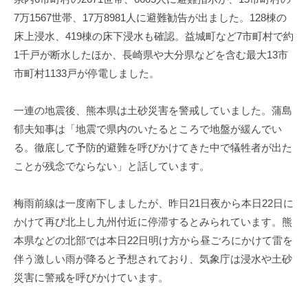
7万1567世帯、17万8981人に避難勧告が出ました。128棟の
床上浸水、419棟の床下浸水も確認。益城町など7市町村で約
1千戸が断水したほか、長崎県や大分県などを含む最大13市
市町村1133戸が停電しました。
一連の地震後、熊本県は土砂災害を警戒していました。蒲島
郁夫知事は「地震で県内のいたるところで地盤が緩んでい
る。徹底して予防的避難を呼びかけてきた中で犠牲者が出た
ことが残念でならない」と話しています。
梅雨前線は一度南下しましたが、昨日21日夜から本日22日に
かけて再び北上し九州付近に停滞するとみられています。熊
本県などの北部では本日22日明け方から昼ごろにかけて雷を
伴う激しい雨が降ると予想されており、気象庁は浸水や土砂
災害に警戒を呼びかけています。