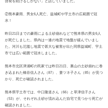
啓発を続けるしかない」と話していました。
②熊本豪雨、男女6人死亡、益城町や宇土市の広範囲で冠
水！
昨日21日までの豪雨による土砂崩れなどで熊本県の男女6人
が死亡しました。県内は一連の地震で地盤が緩んでいまし
た。河川も氾濫し地震で甚大な被害が出た同県益城町、宇土
市では広い範囲で冠水しました。
熊本市北区津浦町の民家では昨日21日、裏山の土砂崩れに巻
き込まれた橋谷信人さん（87）、妻ツネ子さん（85）が見つ
かり、死亡が確認されました。
熊本県宇土市では、中口隆道さん（66）と草津信子さん
（53）が、それぞれ土砂が流れ込んだ自宅で見つかり死亡が
確認されました。