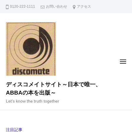
コ
0120-222-1111
お問い合わせ
アクセス
ン
テ
ン
ツ
へ
ス
キ
メ
ニ
ッ
ュ
ー
プ
ディスコメイトサイト～日本で唯一、
ABBAの本を出版～
Let's know the truth together
注目記事