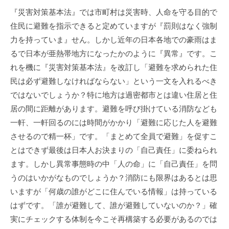
『災害対策基本法』では市町村は災害時、人命を守る目的で
住民に避難を指示できると定めていますが『罰則はなく強制
力を持っていま』せん。しかし近年の日本各地での豪雨はま
るで日本が亜熱帯地方になったかのように『異常』です。こ
れを機に『災害対策基本法』を改訂し「避難を求められた住
民は必ず避難しなければならない」という一文を入れるべき
ではないでしょうか？特に地方は過密都市とは違い住居と住
居の間に距離があります。避難を呼び掛けている消防なども
一軒、一軒回るのには時間がかかり「避難に応じた人を避難
させるので精一杯」です。「まとめて全員で避難」を促すこ
とはできず最後は日本人お決まりの「自己責任」に委ねられ
ます。しかし異常事態時の中「人の命」に「自己責任」を問
うのはいかがなものでしょうか？消防にも限界はあるとは思
いますが「何歳の誰がどこに住んでいる情報」は持っている
はずです。「誰が避難して、誰が避難していないのか？」確
実にチェックする体制を今こそ再構築する必要があるのでは