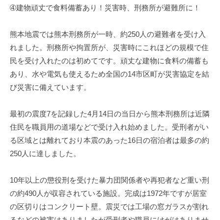
➃建物頑丈で食料備蓄あり！災害時、刑務所が避難所に！
熊本地震では熊本刑務所が一時、約250人の避難者を受け入
れました。刑務所や拘置所が、災害時にこれほどの規模で住
民を受け入れたのは初めてです。頑丈な建物に食料の備蓄も
あり、水や電気も使えるため全国の14市区町が災害協定を結
び災害に備えています。
最初の震度7を記録した4月14日の当日から熊本刑務所は近隣
住民を職員用の道場などで受け入れ始めました。受刑者がい
る区域とは離れており本震のあった16日の宿泊者は最多の約
250人に達しました。
10年以上の懲役刑を受けた暴力団関係者や再犯者など重い刑
の約490人が収容されている施設。完成は1972年ですが居室
の区切りはコンクリート壁。震災では工場の窓ガラスが割れ
るなどの被害はありましたが受刑者や職員にけがはありませ