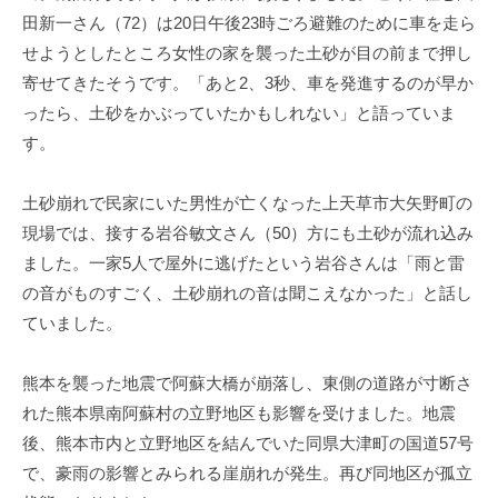
田新一さん（72）は20日午後23時ごろ避難のために車を走ら
せようとしたところ女性の家を襲った土砂が目の前まで押し
寄せてきたそうです。「あと2、3秒、車を発進するのが早か
ったら、土砂をかぶっていたかもしれない」と語っていま
す。
土砂崩れで民家にいた男性が亡くなった上天草市大矢野町の
現場では、接する岩谷敏文さん（50）方にも土砂が流れ込み
ました。一家5人で屋外に逃げたという岩谷さんは「雨と雷
の音がものすごく、土砂崩れの音は聞こえなかった」と話し
ていました。
熊本を襲った地震で阿蘇大橋が崩落し、東側の道路が寸断さ
れた熊本県南阿蘇村の立野地区も影響を受けました。地震
後、熊本市内と立野地区を結んでいた同県大津町の国道57号
で、豪雨の影響とみられる崖崩れが発生。再び同地区が孤立