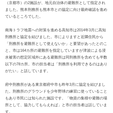
（京都市）の2施設が、地元自治体の避難所として指定され
ました。熊本刑務所も熊本市との協定に向け最終確認を進め
ているところでした。
南海トラフ地震への対策を進める高知市は2014年3月に高知
刑務所と協定を結びました。市によりますと近隣住民から
「刑務所を避難所として使えないか」と要望があったとのこ
と。市は164カ所の避難所を指定していますが津波による浸
水被害の想定区域外にある避難所は同刑務所を含めても半数
以下の78カ所。市の担当者は「刑務所を利用できるのはあり
がたい」と話しています。
府中刑務所がある東京都府中市も昨年3月に協定を結びまし
た。刑務所のグラウンドを少年野球の練習に使っていること
もあり市民には知られた施設です。「物資の集積や避難の場
所として、協力してもらえれば」と市の担当者は話していま
す。