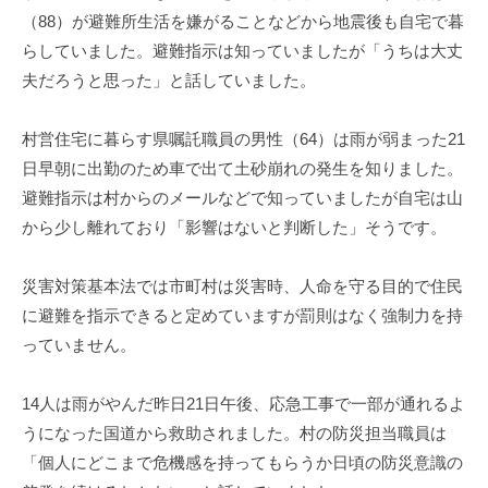
（88）が避難所生活を嫌がることなどから地震後も自宅で暮
らしていました。避難指示は知っていましたが「うちは大丈
夫だろうと思った」と話していました。
村営住宅に暮らす県嘱託職員の男性（64）は雨が弱まった21
日早朝に出勤のため車で出て土砂崩れの発生を知りました。
避難指示は村からのメールなどで知っていましたが自宅は山
から少し離れており「影響はないと判断した」そうです。
災害対策基本法では市町村は災害時、人命を守る目的で住民
に避難を指示できると定めていますが罰則はなく強制力を持
っていません。
14人は雨がやんだ昨日21日午後、応急工事で一部が通れるよ
うになった国道から救助されました。村の防災担当職員は
「個人にどこまで危機感を持ってもらうか日頃の防災意識の