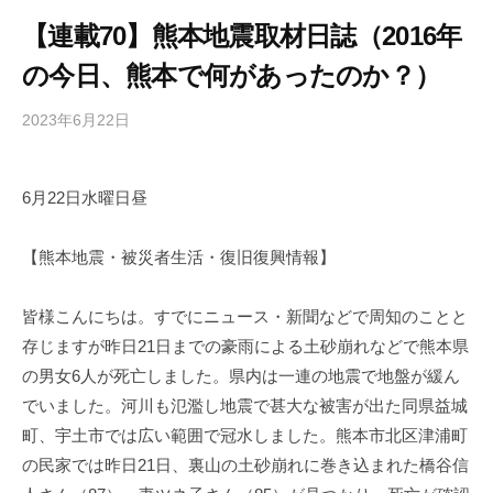
【連載70】熊本地震取材日誌（2016年
の今日、熊本で何があったのか？）
2023年6月22日
b
/
y
0
h
件
6月22日水曜日昼
i
の
g
コ
a
メ
【熊本地震・被災者生活・復旧復興情報】
s
ン
h
ト
皆様こんにちは。すでにニュース・新聞などで周知のことと
i
存じますが昨日21日までの豪雨による土砂崩れなどで熊本県
y
の男女6人が死亡しました。県内は一連の地震で地盤が緩ん
a
でいました。河川も氾濫し地震で甚大な被害が出た同県益城
m
町、宇土市では広い範囲で冠水しました。熊本市北区津浦町
a
の民家では昨日21日、裏山の土砂崩れに巻き込まれた橋谷信