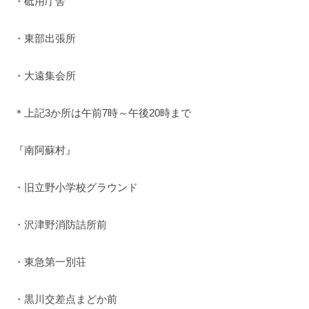
・砥用庁舎
・東部出張所
・大遠集会所
＊上記3か所は午前7時～午後20時まで
『南阿蘇村』
・旧立野小学校グラウンド
・沢津野消防詰所前
・東急第一別荘
・黒川交差点まどか前