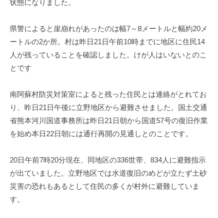
状態になりました。
県警によると崖崩れがあったのは幅7～8メートルと幅約20メ
ートルの2か所。村は昨日21日午前10時までに地区に住民14
人が残っていることを確認しました。けが人はいないとのこ
とです
南阿蘇村防災対策室によると残った住民とは連絡がとれてお
り、昨日21日午後に立野地区から避難させました。国土交通
省熊本河川国道事務所は昨日21日朝から国道57号の復旧作業
を始め本日22日朝には通行再開の見通しとのことです。
20日午前7時20分現在、同地区の336世帯、834人に避難指示
が出ていました。立野地区では水道復旧のめどが立たず土砂
災害の恐れもあるとして住民の多くが村外に避難していま
す。