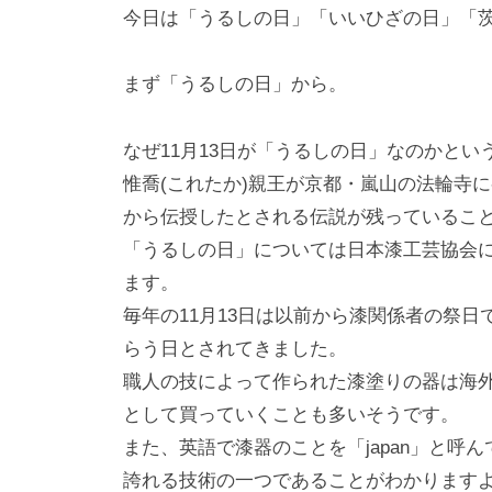
i
今日は「うるしの日」「いいひざの日」「
y
a
まず「うるしの日」から。
m
a
なぜ11⽉13⽇が「うるしの⽇」なのかとい
惟喬(これたか)親王が京都・嵐⼭の法輪寺
から伝授したとされる伝説が残っているこ
「うるしの⽇」については⽇本漆⼯芸協会によ
ます。
毎年の11⽉13⽇は以前から漆関係者の祭
らう⽇とされてきました。
職⼈の技によって作られた漆塗りの器は海
として買っていくことも多いそうです。
また、英語で漆器のことを「japan」と呼
誇れる技術の⼀つであることがわかります