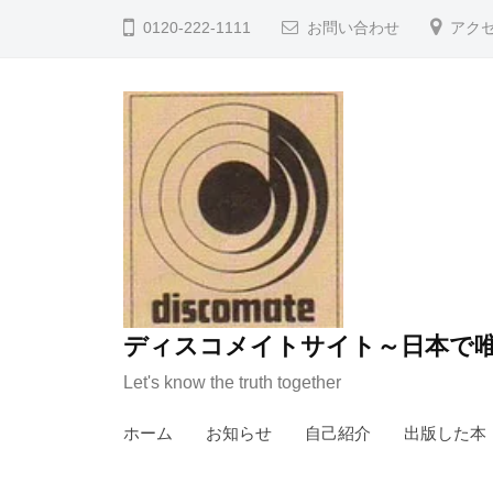
コ
0120-222-1111
お問い合わせ
アク
ン
テ
ン
ツ
へ
ス
キ
ッ
プ
ディスコメイトサイト～日本で唯
Let's know the truth together
ホーム
お知らせ
自己紹介
出版した本