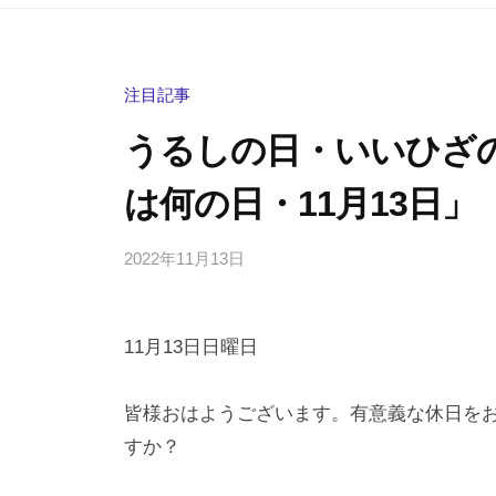
注目記事
うるしの日・いいひざ
は何の日・11月13日」
2022年11月13日
b
/
y
0
h
件
11月13日日曜日
i
の
g
コ
a
メ
皆様おはようございます。有意義な休日を
s
ン
すか？
h
ト