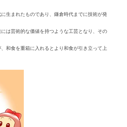
代に⽣まれたものであり、鎌倉時代までに技術が発
遂には芸術的な価値を持つような⼯芸となり、その
が、和⾷を重箱に⼊れるとより和⾷が引き⽴って上