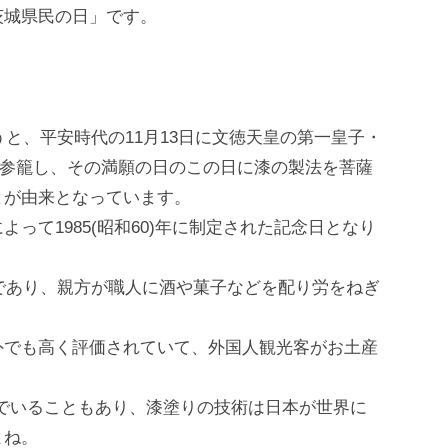
茨城県民の日」です。
うと、平安時代の11⽉13⽇に⽂徳天皇の第⼀皇⼦・
に参籠し、その満願の⽇のこの⽇に漆の製法を菩薩
とが由来となっています。
って1985(昭和60)年に制定された記念⽇となり
⽇であり、親⽅が職⼈に酒や菓⼦などを配り労をねぎ
外でも⾼く評価されていて、外国⼈観光客がお⼟産
んでいることもあり、漆塗りの技術は⽇本が世界に
よね。