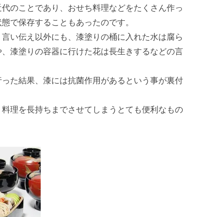
近代のことであり、おせち料理などをたくさん作っ
状態で保存することもあったのです。
う⾔い伝え以外にも、漆塗りの桶に⼊れた⽔は腐ら
や、漆塗りの容器に⾏けた花は⻑⽣きするなどの⾔
⾏った結果、漆には抗菌作⽤があるという事が裏付
、料理を⻑持ちまでさせてしまうとても便利なもの