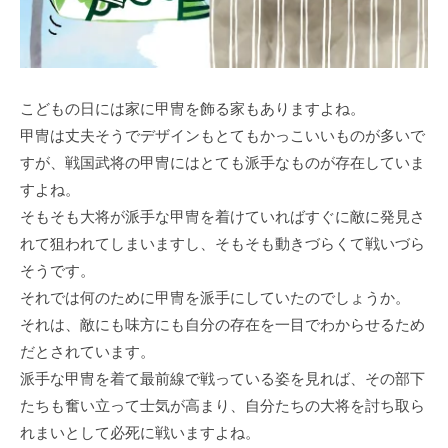
こどもの⽇には家に甲冑を飾る家もありますよね。
甲冑は丈夫そうでデザインもとてもかっこいいものが多いで
すが、戦国武将の甲冑にはとても派⼿なものが存在していま
すよね。
そもそも⼤将が派⼿な甲冑を着けていればすぐに敵に発⾒さ
れて狙われてしまいますし、そもそも動きづらくて戦いづら
そうです。
それでは何のために甲冑を派⼿にしていたのでしょうか。
それは、敵にも味⽅にも⾃分の存在を⼀⽬でわからせるため
だとされています。
派⼿な甲冑を着て最前線で戦っている姿を⾒れば、その部下
たちも奮い⽴って⼠気が⾼まり、⾃分たちの⼤将を討ち取ら
れまいとして必死に戦いますよね。