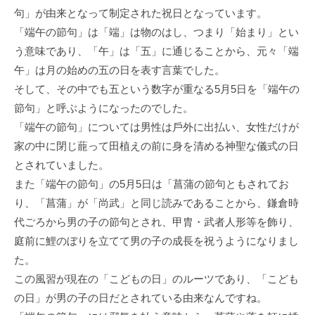
句」が由来となって制定された祝⽇となっています。
「端午の節句」は「端」は物のはし、つまり「始まり」とい
う意味であり、「午」は「五」に通じることから、元々「端
午」は⽉の始めの五の⽇を表す⾔葉でした。
そして、その中でも五という数字が重なる5⽉5⽇を「端午の
節句」と呼ぶようになったのでした。
「端午の節句」については男性は⼾外に出払い、⼥性だけが
家の中に閉じ蘢って⽥植えの前に⾝を清める神聖な儀式の⽇
とされていました。
また「端午の節句」の5⽉5⽇は「菖蒲の節句ともされてお
り、「菖蒲」が「尚武」と同じ読みであることから、鎌倉時
代ごろから男の⼦の節句とされ、甲胄・武者⼈形等を飾り、
庭前に鯉のぼりを⽴てて男の⼦の成⻑を祝うようになりまし
た。
この⾵習が現在の「こどもの⽇」のルーツであり、「こども
の⽇」が男の⼦の⽇だとされている由来なんですね。