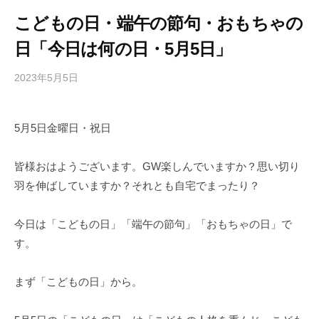
こどもの日・端午の節句・おもちゃの
日「今日は何の日・5月5日」
2023年5月5日
b
/
y
0
h
件
5月5日金曜日・祝日
i
の
g
コ
a
メ
皆様おはようございます。GW楽しんでいますか？思い切り
s
ン
羽を伸ばしていますか？それとも自宅でまったり？
h
ト
i
今日は「こどもの日」「端午の節句」「おもちゃの日」で
y
す。
a
m
まず「こどもの日」から。
a