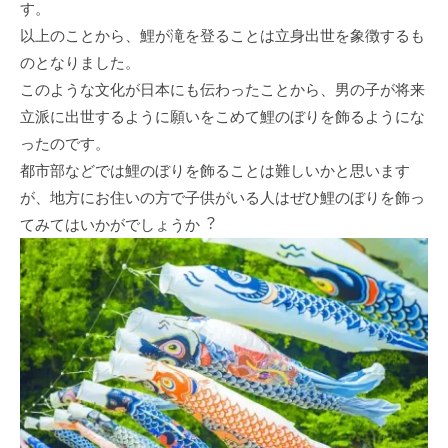
す。
以上のことから、鯉が滝を登ることは⽴⾝出世を象徴するも
のとなりました。
このような⽂化が⽇本にも伝わったことから、男の⼦が将来
⽴派に出世するように願いをこめて鯉のぼりを飾るようにな
ったのです。
都市部などでは鯉のぼりを飾ることは難しいかと思います
が、地⽅にお住いの⽅で⼦供がいる⼈はぜひ鯉のぼりを飾っ
てみてはいかがでしょうか︖