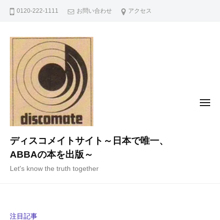
コ
0120-222-1111
お問い合わせ
アクセス
ン
テ
ン
ツ
へ
ス
キ
メ
ニ
ッ
ュ
ー
プ
ディスコメイトサイト～日本で唯一、
ABBAの本を出版～
Let's know the truth together
注目記事