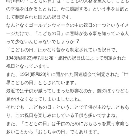
5⽉5⽇の「こどもの⽇」は「こどもの⼈格を重んじ、こども
の幸福をはかるとともに、⺟に感謝する」という事を⽬的と
して制定された国⺠の祝⽇です。
なんとなくゴールデンウィークの中の祝⽇の⼀つというイメ
ージだけで、「こどもの⽇」に意味がある事を知っている人
って少ないんじゃないでしょうか︖
「こどもの⽇」はかなり昔から制定されている祝⽇で、
1948(昭和23)年7⽉公布・施⾏の祝⽇法によって制定された
祝⽇となっています。
また、1954(昭和29)年に開かれた国連総会で制定された「世
界こどもの⽇」ともされています。
最近では⼦供が減ってしまった影響なのか、鯉のぼりなども
⾒かけなくなってしまいましたよね。
それでも「こどもの⽇」ということで⼦供が主役なこともあ
り、この祝⽇を楽しみにしている⼦供も多いですよね。
また、「こどもの⽇」は⼦供のためにおもちゃを買う家庭も
多いことから「おもちゃの⽇」でもあります。