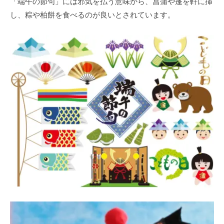
「端午の節句」には邪気を払う意味から、菖蒲や蓬を軒に挿
し、粽や柏餅を⾷べるのが良いとされています。