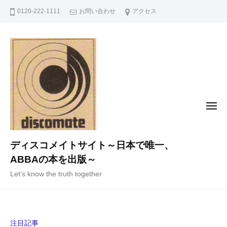
コ
0120-222-1111
お問い合わせ
アクセス
ン
テ
ン
ツ
へ
ス
キ
メ
ニ
ッ
ュ
ー
プ
ディスコメイトサイト～日本で唯一、
ABBAの本を出版～
Let's know the truth together
注目記事