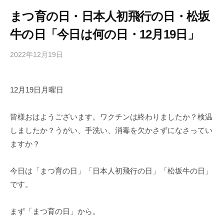
まつ育の日・日本人初飛行の日・松坂
牛の日「今日は何の日・12月19日」
2022年12月19日
b
/
y
0
h
件
12月19日月曜日
i
の
g
コ
a
メ
皆様おはようございます。ワクチンは終わりましたか？検温
s
ン
しましたか？うがい、手洗い、消毒を欠かさずになさってい
h
ト
ますか？
i
y
今日は「まつ育の日」「日本人初飛行の日」「松坂牛の日」
a
です。
m
a
まず「まつ育の日」から。