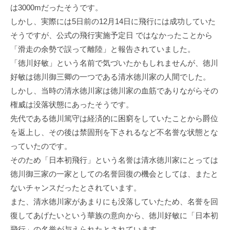
は3000mだったそうです。
しかし、実際には5日前の12月14日に飛行には成功していた
そうですが、公式の飛行実施予定日 ではなかったことから
「滑走の余勢で誤って離陸」と報告されていました。
「徳川好敏」という名前で気づいたかもしれませんが、徳川
好敏は徳川御三卿の一つである清水徳川家の人間でした。
しかし、当時の清水徳川家は徳川家の血筋でありながらその
権威は没落状態にあったそうです。
先代である徳川篤守は経済的に困窮をしていたことから爵位
を返上し、その後は禁固刑を下されるなど不名誉な状態とな
っていたのです。
そのため「日本初飛行」という名誉は清水徳川家にとっては
徳川御三家の一家としての名誉回復の機会としては、またと
ないチャンスだったとされています。
また、清水徳川家があまりにも没落していたため、名誉を回
復してあげたいという華族の意向から、徳川好敏に「日本初
飛行」の名誉が与えられたとされています。