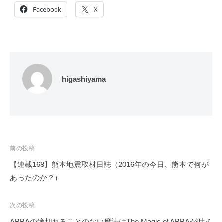
Facebook
X
higashiyama
投
前の投稿
稿
【連載168】熊本地震取材日誌（2016年の今日、熊本で何が
ナ
あったのか？）
ビ
ゲ
次の投稿
ー
ABBAの途切れることのない魔法はThe Magic of ABBAが叶え