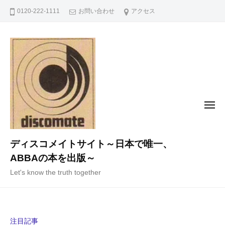
コ
0120-222-1111
お問い合わせ
アクセス
ン
テ
ン
ツ
へ
ス
キ
メ
ニ
ッ
ュ
ー
プ
ディスコメイトサイト～日本で唯一、
ABBAの本を出版～
Let's know the truth together
注目記事