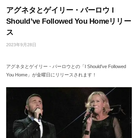
アグネタとゲイリー・バーロウ I
Should’ve Followed You Homeリリー
ス
2023年9月28日
b
/
y
0
h
件
アグネタとゲイリー・バーロウとの「I Should’ve Followed
i
の
You Home」が金曜日にリリースされます！
g
コ
a
メ
s
ン
h
ト
i
y
a
m
a