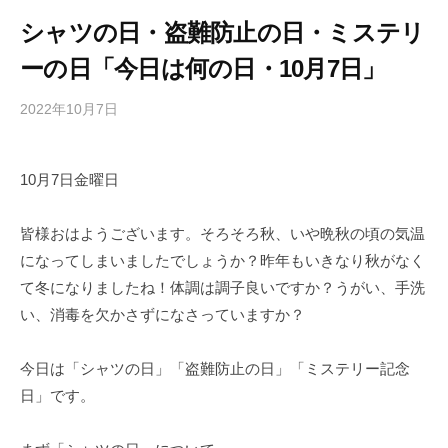
シャツの日・盗難防止の日・ミステリ
ーの日「今日は何の日・10月7日」
2022年10月7日
b
/
y
0
h
件
10月7日金曜日
i
の
g
コ
a
メ
皆様おはようございます。そろそろ秋、いや晩秋の頃の気温
s
ン
になってしまいましたでしょうか？昨年もいきなり秋がなく
h
ト
て冬になりましたね！体調は調子良いですか？うがい、手洗
i
い、消毒を欠かさずになさっていますか？
y
a
今日は「シャツの日」「盗難防止の日」「ミステリー記念
m
日」です。
a