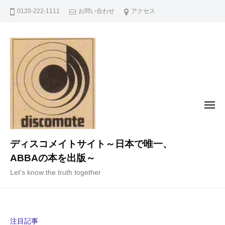
コ
0120-222-1111
お問い合わせ
アクセス
ン
テ
ン
ツ
へ
ス
キ
メ
ニ
ッ
ュ
ー
プ
ディスコメイトサイト～日本で唯一、
ABBAの本を出版～
Let's know the truth together
注目記事