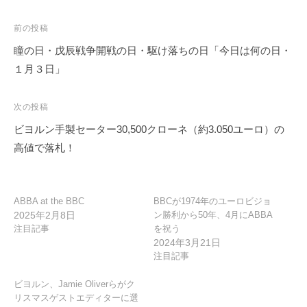
投
前の投稿
稿
瞳の日・戊辰戦争開戦の日・駆け落ちの日「今日は何の日・
ナ
１月３日」
ビ
ゲ
次の投稿
ー
ビヨルン手製セーター30,500クローネ（約3.050ユーロ）の
シ
高値で落札！
ョ
ン
ABBA at the BBC
BBCが1974年のユーロビジョ
2025年2月8日
ン勝利から50年、4月にABBA
注目記事
を祝う
2024年3月21日
注目記事
ビヨルン、Jamie Oliverらがク
リスマスゲストエディターに選