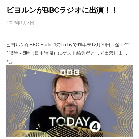
ビヨルンがBBCラジオに出演！！
2023年1月3日
b
/
y
0
h
件
ビヨルンがBBC Radio 4のTodayで昨年末12月30日（金）午
i
の
前6時～9時（日本時間）にゲスト編集者として出演しまし
g
コ
a
メ
た。
s
ン
h
ト
i
y
a
m
a