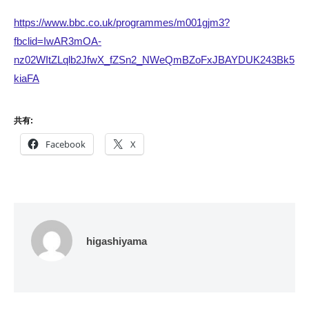
https://www.bbc.co.uk/programmes/m001gjm3?
fbclid=IwAR3mOA-
nz02WItZLqlb2JfwX_fZSn2_NWeQmBZoFxJBAYDUK243Bk5
kiaFA
共有:
Facebook
X
higashiyama