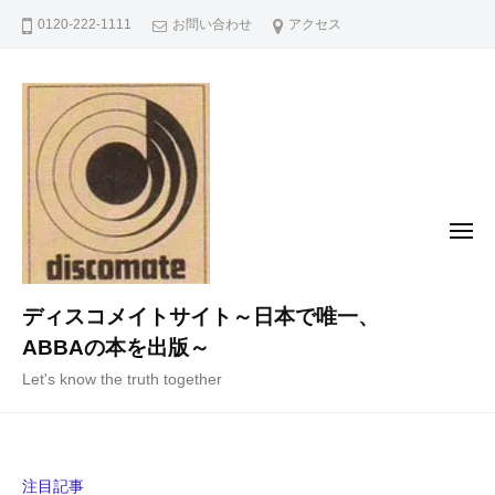
コ
0120-222-1111
お問い合わせ
アクセス
ン
テ
ン
ツ
へ
ス
キ
メ
ニ
ッ
ュ
ー
プ
ディスコメイトサイト～日本で唯一、
ABBAの本を出版～
Let's know the truth together
注目記事