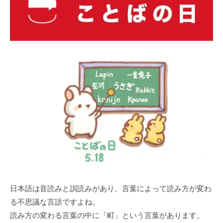
⽇本語は⾳読みと訓読みがあり、⾔葉によって読み⽅が変わ
る不思議な⾔語ですよね。
読み⽅の変わる⾔葉の中に「町」という⾔葉があります。