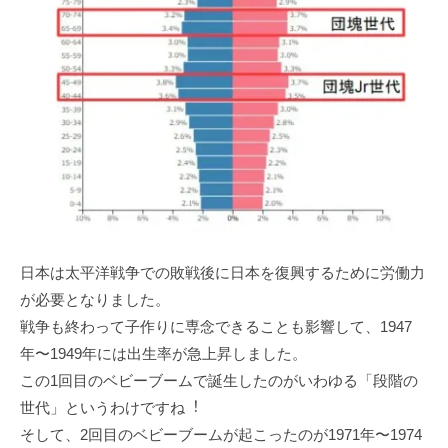
⽇本は太平洋戦争での敗戦後に⽇本を復興するために労働⼒
が必要となりました。
戦争も終わって⼦作りに専念できることも影響して、1947
年〜1949年には出⽣率が急上昇しました。
この1回⽬のベビーブームで誕⽣したのがいわゆる「段階の
世代」というわけですね︕
そして、2回⽬のベビーブームが起こったのが1971年〜1974