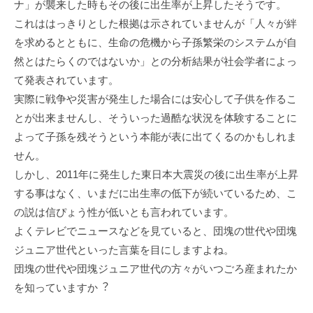
ナ」が襲来した時もその後に出⽣率が上昇したそうです。
これははっきりとした根拠は⽰されていませんが「⼈々が絆
を求めるとともに、⽣命の危機から⼦孫繁栄のシステムが⾃
然とはたらくのではないか」との分析結果が社会学者によっ
て発表されています。
実際に戦争や災害が発⽣した場合には安⼼して⼦供を作るこ
とが出来ませんし、そういった過酷な状況を体験することに
よって⼦孫を残そうという本能が表に出てくるのかもしれま
せん。
しかし、2011年に発⽣した東⽇本⼤震災の後に出⽣率が上昇
する事はなく、いまだに出⽣率の低下が続いているため、こ
の説は信ぴょう性が低いとも⾔われています。
よくテレビでニュースなどを⾒ていると、団塊の世代や団塊
ジュニア世代といった⾔葉を⽬にしますよね。
団塊の世代や団塊ジュニア世代の⽅々がいつごろ産まれたか
を知っていますか︖