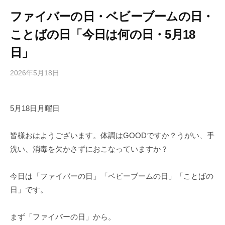
ファイバーの日・ベビーブームの日・
ことばの日「今日は何の日・5月18
日」
2026年5月18日
b
/
y
0
h
件
5月18日月曜日
i
の
g
コ
a
メ
皆様おはようございます。体調はGOODですか？うがい、手
s
ン
洗い、消毒を欠かさずにおこなっていますか？
h
ト
i
今日は「ファイバーの日」「ベビーブームの日」「ことばの
y
日」です。
a
m
まず「ファイバーの日」から。
a