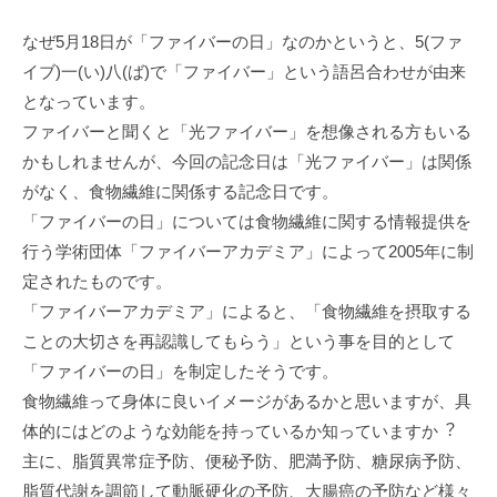
なぜ5⽉18⽇が「ファイバーの⽇」なのかというと、5(ファ
イブ)⼀(い)⼋(ば)で「ファイバー」という語呂合わせが由来
となっています。
ファイバーと聞くと「光ファイバー」を想像される⽅もいる
かもしれませんが、今回の記念⽇は「光ファイバー」は関係
がなく、⾷物繊維に関係する記念⽇です。
「ファイバーの⽇」については⾷物繊維に関する情報提供を
⾏う学術団体「ファイバーアカデミア」によって2005年に制
定されたものです。
「ファイバーアカデミア」によると、「⾷物繊維を摂取する
ことの⼤切さを再認識してもらう」という事を⽬的として
「ファイバーの⽇」を制定したそうです。
⾷物繊維って⾝体に良いイメージがあるかと思いますが、具
体的にはどのような効能を持っているか知っていますか︖
主に、脂質異常症予防、便秘予防、肥満予防、糖尿病予防、
脂質代謝を調節して動脈硬化の予防、⼤腸癌の予防など様々