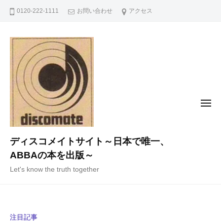
コ
0120-222-1111
お問い合わせ
アクセス
ン
テ
ン
ツ
へ
ス
キ
メ
ニ
ッ
ュ
ー
プ
ディスコメイトサイト～日本で唯一、
ABBAの本を出版～
Let's know the truth together
注目記事