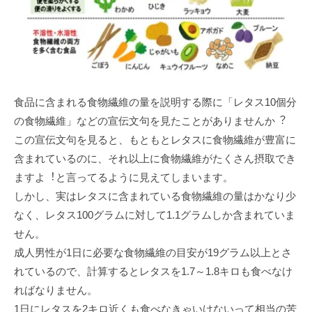
⾷品に含まれる⾷物繊維の量を説明する際に「レタス10個分
の⾷物繊維」などの宣伝⽂句を⾒たことがありませんか︖
この宣伝⽂句を⾒ると、もともとレタスに⾷物繊維が豊富に
含まれているのに、それ以上に⾷物繊維がたくさん摂取でき
ますよ︕と⾔ってるように⾒えてしまいます。
しかし、実はレタスに含まれている⾷物繊維の量はかなり少
なく、レタス100グラムに対して1.1グラムしか含まれていま
せん。
成⼈男性が1⽇に必要な⾷物繊維の⽬安が19グラム以上とさ
れているので、計算するとレタスを1.7～1.8キロも⾷べなけ
ればなりません。
1⽇にレタスを2キロ近くも⾷べなきゃいけないって相当の苦