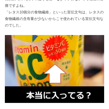
痛ですよね。
「レタス10個分の⾷物繊維」といった宣伝⽂句は、レタスの
⾷物繊維の含有量が少ないからこそ使われている宣伝⽂句な
のでした。