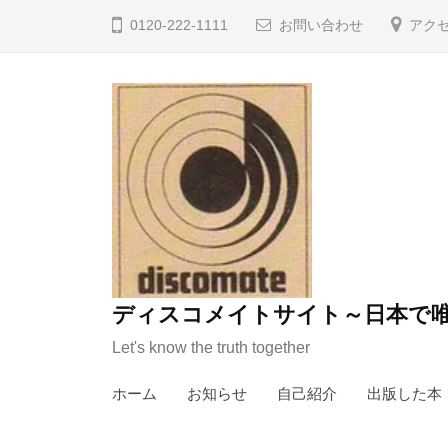
コ
0120-222-1111
お問い合わせ
アク
ン
テ
ン
ツ
へ
ス
キ
ッ
プ
ディスコメイトサイト～日本で唯
Let's know the truth together
ホーム
お知らせ
自己紹介
出版した本