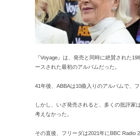
a
m
a
『Voyage』は、発売と同時に絶賛された
ースされた最初のアルバムだった。
41年後、ABBAは10曲入りのアルバムで
しかし、いざ発売されると、多くの批評家は
考えなかった。
その直後、フリーダは2021年にBBC Rad