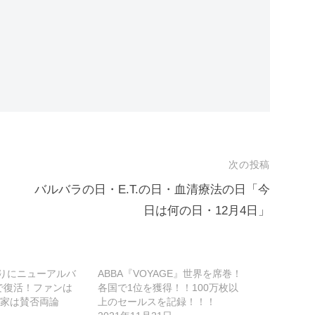
次の投稿
バルバラの日・E.T.の日・血清療法の日「今
日は何の日・12月4日」
ぶりにニューアルバ
ABBA『VOYAGE』世界を席巻！
』で復活！ファンは
各国で1位を獲得！！100万枚以
家は賛否両論
上のセールスを記録！！！