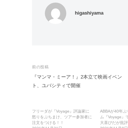
higashiyama
投
前の投稿
稿
『マンマ・ミーア！』2本立て映画イベン
ト、ユバシティで開催
ナ
ビ
ゲ
フリーダが『Voyage』評論家に
ABBAが40年
ー
怒りをぶちまけ、ツアー参加者に
ム『Voyage
注文をつける！！
大喜びだが批評
シ