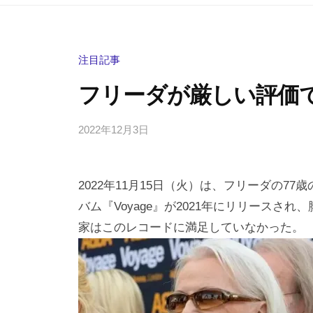
注目記事
フリーダが厳しい評価
2022年12月3日
b
/
y
0
h
件
2022年11月15日（火）は、フリーダの7
i
の
g
コ
バム『Voyage』が2021年にリリース
a
メ
家はこのレコードに満足していなかった。
s
ン
h
ト
i
y