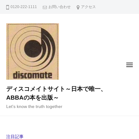
コ
0120-222-1111
お問い合わせ
アクセス
ン
テ
ン
ツ
へ
ス
キ
メ
ニ
ッ
ュ
ー
プ
ディスコメイトサイト～日本で唯一、
ABBAの本を出版～
Let's know the truth together
注目記事