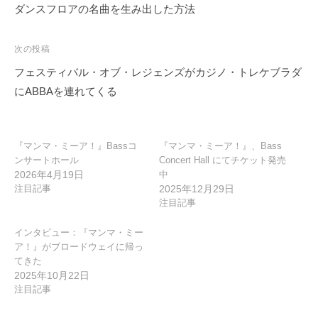
ナ
ダンスフロアの名曲を生み出した方法
ビ
ゲ
次の投稿
ー
フェスティバル・オブ・レジェンズがカジノ・トレケブラダ
シ
にABBAを連れてくる
ョ
ン
『マンマ・ミーア！』Bassコ
『マンマ・ミーア！』、Bass
ンサートホール
Concert Hall にてチケット発売
2026年4月19日
中
注目記事
2025年12月29日
注目記事
インタビュー：『マンマ・ミー
ア！』がブロードウェイに帰っ
てきた
2025年10月22日
注目記事