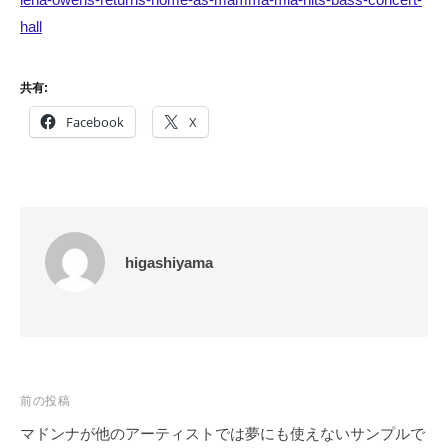
hall
共有:
Facebook
X
higashiyama
投
前の投稿
稿
マドンナが他のアーティストでは夢にも使えないサンプルで