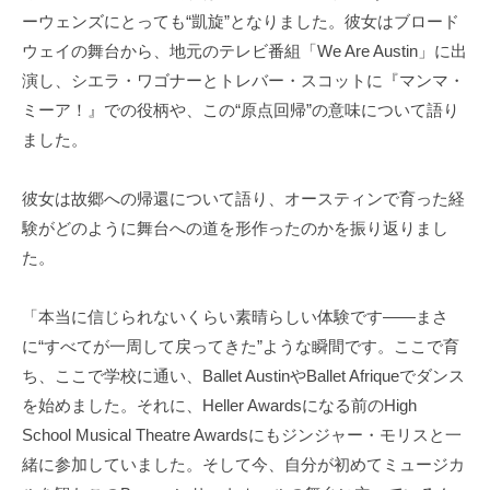
ーウェンズにとっても“凱旋”となりました。彼女はブロード
ウェイの舞台から、地元のテレビ番組「We Are Austin」に出
演し、シエラ・ワゴナーとトレバー・スコットに『マンマ・
ミーア！』での役柄や、この“原点回帰”の意味について語り
ました。
彼女は故郷への帰還について語り、オースティンで育った経
験がどのように舞台への道を形作ったのかを振り返りまし
た。
「本当に信じられないくらい素晴らしい体験です——まさ
に“すべてが一周して戻ってきた”ような瞬間です。ここで育
ち、ここで学校に通い、Ballet AustinやBallet Afriqueでダンス
を始めました。それに、Heller Awardsになる前のHigh
School Musical Theatre Awardsにもジンジャー・モリスと一
緒に参加していました。そして今、自分が初めてミュージカ