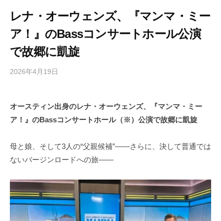
レナ・オーウェンズ、『マンマ・ミー
ア！』のBassコンサートホール公演
で故郷に凱旋
2026年4月19日
b
/
y
0
h
件
オースティン出身のレナ・オーウェンズ、『マンマ・ミー
i
の
ア！』のBassコンサートホール（※）公演で故郷に凱旋
g
コ
a
メ
s
ン
母と娘、そして3人の“父親候補”——さらに、決して普通では
h
ト
ないバージンロードへの旅——
i
y
a
m
a