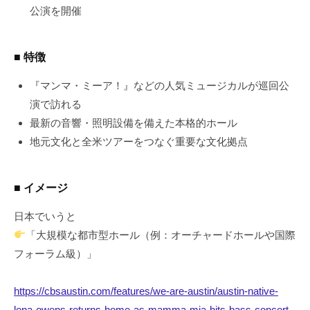
公演を開催
■ 特徴
『マンマ・ミーア！』などの人気ミュージカルが巡回公
演で訪れる
最新の音響・照明設備を備えた本格的ホール
地元文化と全米ツアーをつなぐ重要な文化拠点
■ イメージ
日本でいうと
「大規模な都市型ホール（例：オーチャードホールや国際
フォーラム級）」
https://cbsaustin.com/features/we-are-austin/austin-native-
lena-owens-returns-home-as-mamma-mia-hits-bass-concert-