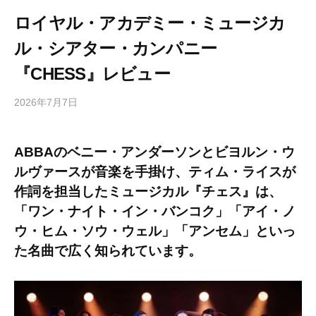
ロイヤル・アカデミー・ミュージカ
ル・シアター・カンパニー
『CHESS』レビュー
2026年7月7日
b
/
y
0
h
件
ABBAの
ベニー・アンダーソン
と
ビヨルン・ウ
i
の
ルヴァース
が音楽を手掛け、
ティム・ライス
が
g
コ
a
メ
作詞を担当したミュージカル『チェス』は、
s
ン
「
ワン・ナイト・イン・バンコク
」「
アイ・ノ
h
ト
ウ・ヒム・ソウ・ウェル
」「
アンセム
」といっ
i
た名曲で広く知られています。
y
a
m
a