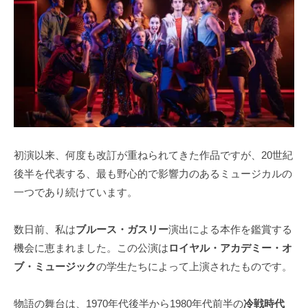
初演以来、何度も改訂が重ねられてきた作品ですが、20世紀
後半を代表する、最も野心的で影響力のあるミュージカルの
一つであり続けています。
数日前、私は
ブルース・ガスリー
演出による本作を鑑賞する
機会に恵まれました。この公演は
ロイヤル・アカデミー・オ
ブ・ミュージック
の学生たちによって上演されたものです。
物語の舞台は、1970年代後半から1980年代前半の
冷戦時代