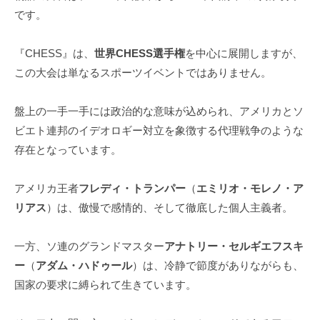
です。
『CHESS』は、
世界CHESS選手権
を中心に展開しますが、
この大会は単なるスポーツイベントではありません。
盤上の一手一手には政治的な意味が込められ、アメリカとソ
ビエト連邦のイデオロギー対立を象徴する代理戦争のような
存在となっています。
アメリカ王者
フレディ・トランパー
（
エミリオ・モレノ・ア
リアス
）は、傲慢で感情的、そして徹底した個人主義者。
一方、ソ連のグランドマスター
アナトリー・セルギエフスキ
ー
（
アダム・ハドゥール
）は、冷静で節度がありながらも、
国家の要求に縛られて生きています。