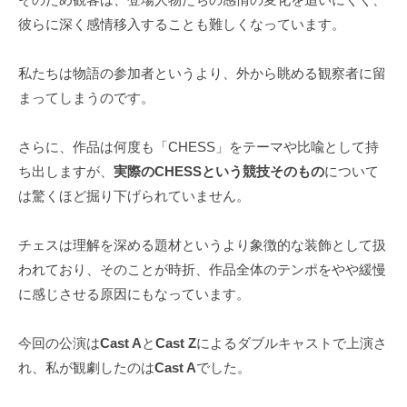
彼らに深く感情移入することも難しくなっています。
私たちは物語の参加者というより、外から眺める観察者に留
まってしまうのです。
さらに、作品は何度も「CHESS」をテーマや比喩として持
ち出しますが、
実際のCHESSという競技そのもの
について
は驚くほど掘り下げられていません。
チェスは理解を深める題材というより象徴的な装飾として扱
われており、そのことが時折、作品全体のテンポをやや緩慢
に感じさせる原因にもなっています。
今回の公演は
Cast A
と
Cast Z
によるダブルキャストで上演さ
れ、私が観劇したのは
Cast A
でした。