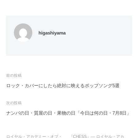
higashiyama
投
前の投稿
稿
ロック・カバーにしたら絶対に映えるポップソング5選
ナ
ビ
次の投稿
ゲ
ナンパの日・質屋の日・果物の日「今日は何の日・7月8日」
ー
シ
ョ
ロイヤル・アカデミー・オブ・
『CHESS』― ロイヤル・アカ