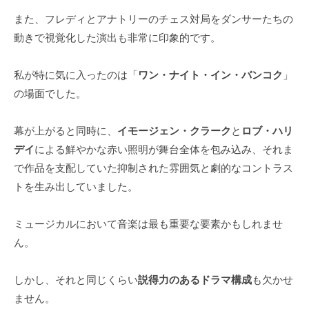
また、フレディとアナトリーのチェス対局をダンサーたちの
動きで視覚化した演出も非常に印象的です。
私が特に気に入ったのは「
ワン・ナイト・イン・バンコク
」
の場面でした。
幕が上がると同時に、
イモージェン・クラーク
と
ロブ・ハリ
デイ
による鮮やかな赤い照明が舞台全体を包み込み、それま
で作品を支配していた抑制された雰囲気と劇的なコントラス
トを生み出していました。
ミュージカルにおいて音楽は最も重要な要素かもしれませ
ん。
しかし、それと同じくらい
説得力のあるドラマ構成
も欠かせ
ません。