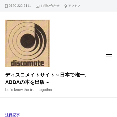
コ
0120-222-1111
お問い合わせ
アクセス
ン
テ
ン
ツ
へ
ス
キ
メ
ニ
ッ
ュ
ー
プ
ディスコメイトサイト～日本で唯一、
ABBAの本を出版～
Let's know the truth together
注目記事