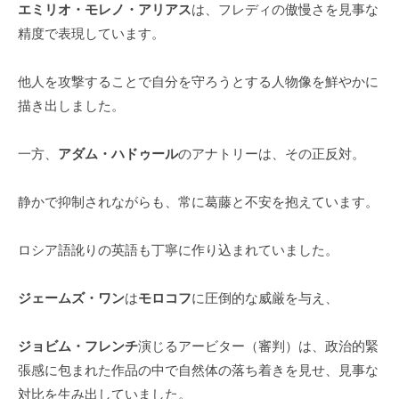
エミリオ・モレノ・アリアス
は、フレディの傲慢さを見事な
精度で表現しています。
他人を攻撃することで自分を守ろうとする人物像を鮮やかに
描き出しました。
一方、
アダム・ハドゥール
のアナトリーは、その正反対。
静かで抑制されながらも、常に葛藤と不安を抱えています。
ロシア語訛りの英語も丁寧に作り込まれていました。
ジェームズ・ワン
は
モロコフ
に圧倒的な威厳を与え、
ジョビム・フレンチ
演じるアービター（審判）は、政治的緊
張感に包まれた作品の中で自然体の落ち着きを見せ、見事な
対比を生み出していました。