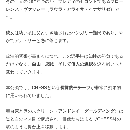
その二人の間に立つのが、フレディのセコンドである
フロー
レンス・ヴァッシー
（
ラウラ・アライサ・イナサリゼ
）で
す。
彼女は幼い頃に父と引き離されたハンガリー難民であり、や
がてアナトリーと恋に落ちます。
政治的緊張が高まるにつれ、この選手権は知性の勝負である
だけでなく、
自由・忠誠・そして個人の選択
を巡る戦いへと
変わっていきます。
本公演では、
CHESSという視覚的モチーフ
が非常に効果的
に用いられていました。
舞台床と奥のスクリーン（
アンドレイ・グールディング
）は
黒と白のマス目で構成され、俳優たちはまるでCHESS盤の
駒のように舞台上を移動します。