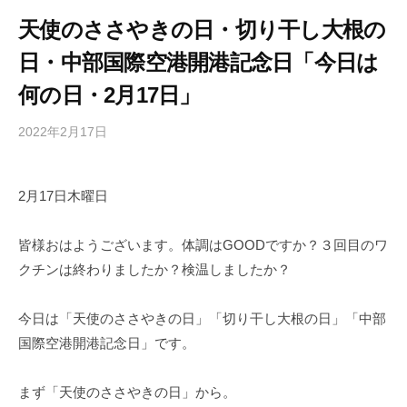
天使のささやきの日・切り干し大根の
日・中部国際空港開港記念日「今日は
何の日・2月17日」
2022年2月17日
b
/
y
0
h
件
2月17日木曜日
i
の
g
コ
a
メ
皆様おはようございます。体調はGOODですか？３回目のワ
s
ン
クチンは終わりましたか？検温しましたか？
h
ト
i
今日は「天使のささやきの日」「切り干し大根の日」「中部
y
国際空港開港記念日」です。
a
m
まず「天使のささやきの日」から。
a