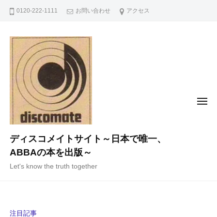
コ
0120-222-1111
お問い合わせ
アクセス
ン
テ
ン
ツ
へ
ス
キ
メ
ニ
ッ
ュ
ー
プ
ディスコメイトサイト～日本で唯一、
ABBAの本を出版～
Let's know the truth together
注目記事