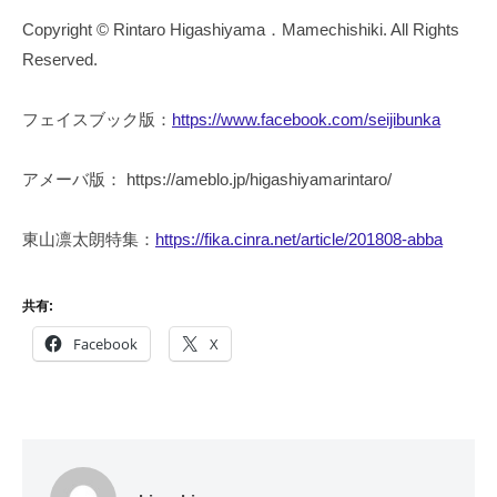
Copyright © Rintaro Higashiyama．Mamechishiki. All Rights
Reserved.
フェイスブック版：
https://www.facebook.com/seijibunka
アメーバ版： https://ameblo.jp/higashiyamarintaro/
東山凛太朗特集：
https://fika.cinra.net/article/201808-abba
共有:
Facebook
X