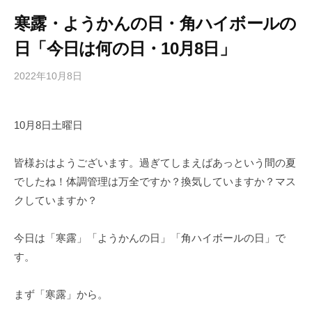
寒露・ようかんの日・角ハイボールの
日「今日は何の日・10月8日」
2022年10月8日
b
/
y
0
h
件
10月8日土曜日
i
の
g
コ
a
メ
皆様おはようございます。過ぎてしまえばあっという間の夏
s
ン
でしたね！体調管理は万全ですか？換気していますか？マス
h
ト
クしていますか？
i
y
今日は「寒露」「ようかんの日」「角ハイボールの日」で
a
す。
m
a
まず「寒露」から。