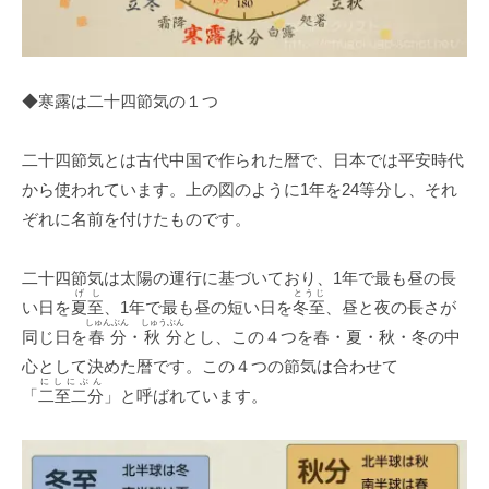
◆寒露は二十四節気の１つ
二十四節気とは古代中国で作られた暦で、日本では平安時代
から使われています。上の図のように1年を24等分し、それ
ぞれに名前を付けたものです。
二十四節気は太陽の運行に基づいており、1年で最も昼の長
げし
とうじ
い日を
夏至
、1年で最も昼の短い日を
冬至
、昼と夜の長さが
しゅんぶん
しゅうぶん
同じ日を
春分
・
秋分
とし、この４つを春・夏・秋・冬の中
心として決めた暦です。この４つの節気は合わせて
にしにぶん
「
二至二分
」と呼ばれています。