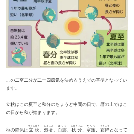
この二至二分が二十四節気を決めるうえでの基準となってい
ます。
立秋はこの夏至と秋分のちょうど中間の日で、暦の上ではこ
の日から秋が始まります。
りっしゅう
しょしょ
はくろ
しゅうぶん
かんろ
そうこう
秋の節気は
立秋
、
処暑
、
白露
、
秋分
、
寒露
、
霜降
となって