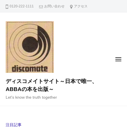
コ
0120-222-1111
お問い合わせ
アクセス
ン
テ
ン
ツ
へ
ス
キ
メ
ニ
ッ
ュ
ー
プ
ディスコメイトサイト～日本で唯一、
ABBAの本を出版～
Let's know the truth together
注目記事