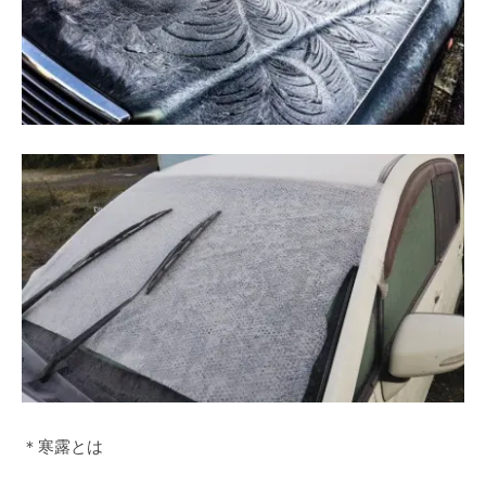
＊寒露とは