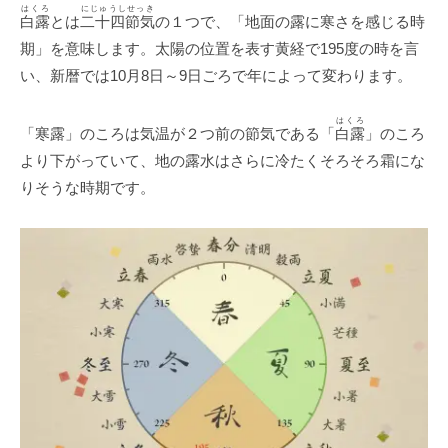
はくろ
にじゅうしせっき
白露
とは
二十四節気
の１つで、「地面の露に寒さを感じる時
期」を意味します。太陽の位置を表す黄経で195度の時を言
い、新暦では10月8日～9日ごろで年によって変わります。
はくろ
「寒露」のころは気温が２つ前の節気である「
白露
」のころ
より下がっていて、地の露水はさらに冷たくそろそろ霜にな
りそうな時期です。