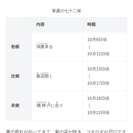
寒露の七十二候
内容
時期
10月8日頃
こうがん
きた
初候
鴻雁
来
る
｜
10月12日頃
10月13日頃
きっか
ひら
次候
菊花
開
く
｜
10月17日頃
10月18日頃
きりぎりす
と
あ
末候
蟋蟀
戸
に
在
り
｜
10月22日頃
雁の群れがやってきて、菊の花が咲き、コオロギが戸口でさ