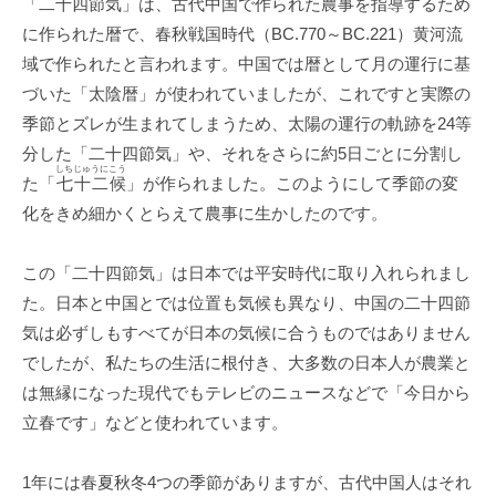
「二十四節気」は、古代中国で作られた農事を指導するため
に作られた暦で、春秋戦国時代（BC.770～BC.221）黄河流
域で作られたと言われます。中国では暦として月の運行に基
づいた「太陰暦」が使われていましたが、これですと実際の
季節とズレが生まれてしまうため、太陽の運行の軌跡を24等
分した「二十四節気」や、それをさらに約5日ごとに分割し
しちじゅうにこう
た「
七十二候
」が作られました。このようにして季節の変
化をきめ細かくとらえて農事に生かしたのです。
この「二十四節気」は日本では平安時代に取り入れられまし
た。日本と中国とでは位置も気候も異なり、中国の二十四節
気は必ずしもすべてが日本の気候に合うものではありません
でしたが、私たちの生活に根付き、大多数の日本人が農業と
は無縁になった現代でもテレビのニュースなどで「今日から
立春です」などと使われています。
1年には春夏秋冬4つの季節がありますが、古代中国人はそれ