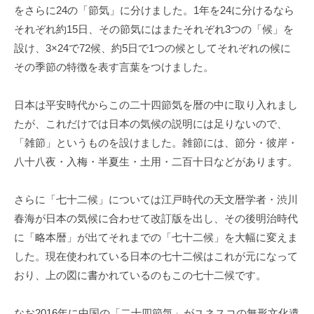
をさらに24の「節気」に分けました。1年を24に分けるなら
それぞれ約15日、その節気にはまたそれぞれ3つの「候」を
設け、3×24で72候、約5日で1つの候としてそれぞれの候に
その季節の特徴を表す言葉をつけました。
日本は平安時代からこの二十四節気を暦の中に取り入れまし
たが、これだけでは日本の気候の説明には足りないので、
「雑節」というものを設けました。雑節には、節分・彼岸・
八十八夜・入梅・半夏生・土用・二百十日などがあります。
さらに「七十二候」については江戸時代の天文暦学者・渋川
春海が日本の気候に合わせて改訂版を出し、その後明治時代
に「略本暦」が出てそれまでの「七十二候」を大幅に変えま
した。現在使われている日本の七十二候はこれが元になって
おり、上の図に書かれているのもこの七十二候です。
なお2016年に中国の「二十四節気」がユネスコの無形文化遺