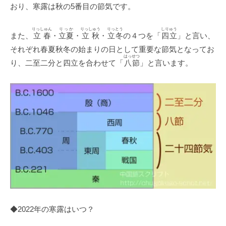
おり、寒露は秋の5番目の節気です。
りっしゅん
りっか
りっしゅう
りっとう
しりゅう
また、
立春
・
立夏
・
立秋
・
立冬
の４つを「
四立
」と言い、
それぞれ春夏秋冬の始まりの日として重要な節気となってお
はっせつ
り、二至二分と四立を合わせて「
八節
」と言います。
◆2022年の寒露はいつ？