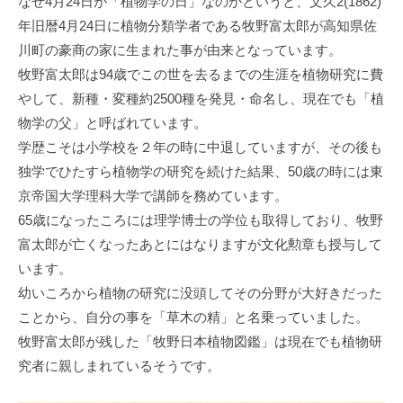
なぜ4月24日が「植物学の日」なのかというと、文久2(1862)
年旧暦4月24日に植物分類学者である牧野富太郎が高知県佐
川町の豪商の家に生まれた事が由来となっています。
牧野富太郎は94歳でこの世を去るまでの生涯を植物研究に費
やして、新種・変種約2500種を発見・命名し、現在でも「植
物学の父」と呼ばれています。
学歴こそは小学校を２年の時に中退していますが、その後も
独学でひたすら植物学の研究を続けた結果、50歳の時には東
京帝国大学理科大学で講師を務めています。
65歳になったころには理学博士の学位も取得しており、牧野
富太郎が亡くなったあとにはなりますが文化勲章も授与して
います。
幼いころから植物の研究に没頭してその分野が大好きだった
ことから、自分の事を「草木の精」と名乗っていました。
牧野富太郎が残した「牧野日本植物図鑑」は現在でも植物研
究者に親しまれているそうです。