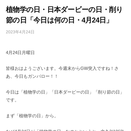
植物学の日・日本ダービーの日・削り
節の日「今日は何の日・4月24日」
2023年4月24日
b
/
y
0
h
件
4月24日月曜日
i
の
g
コ
a
メ
皆様おはようございます。今週末からGW突入ですね！さ
s
ン
あ、今日もガンバロー！！
h
ト
i
今日は「植物学の日」「日本ダービーの日」「削り節の日」
y
です。
a
m
まず「植物学の日」から。
a