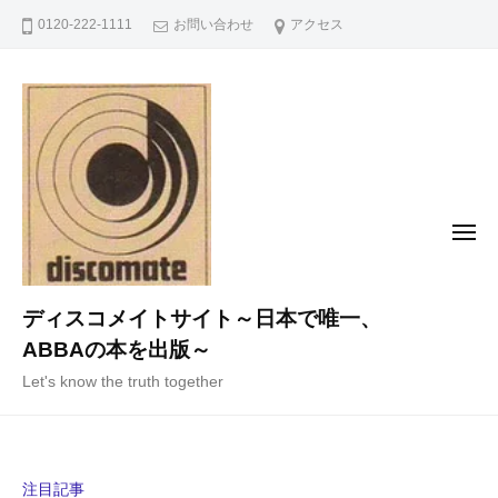
コ
0120-222-1111
お問い合わせ
アクセス
ン
テ
ン
ツ
へ
ス
キ
メ
ニ
ッ
ュ
ー
プ
ディスコメイトサイト～日本で唯一、
ABBAの本を出版～
Let's know the truth together
注目記事