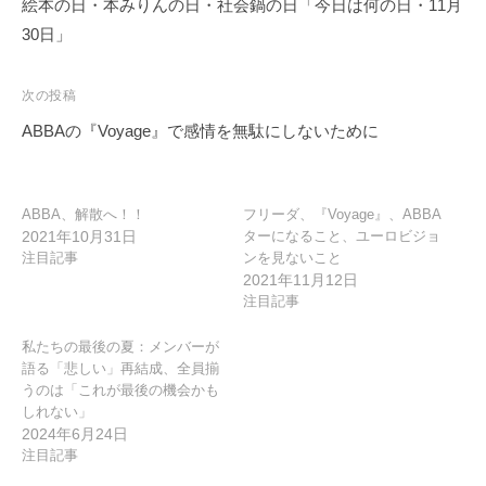
稿
絵本の日・本みりんの日・社会鍋の日「今日は何の日・11月
ナ
30日」
ビ
ゲ
次の投稿
ー
ABBAの『Voyage』で感情を無駄にしないために
シ
ョ
ン
ABBA、解散へ！！
フリーダ、『Voyage』、ABBA
2021年10月31日
ターになること、ユーロビジョ
注目記事
ンを見ないこと
2021年11月12日
注目記事
私たちの最後の夏：メンバーが
語る「悲しい」再結成、全員揃
うのは「これが最後の機会かも
しれない」
2024年6月24日
注目記事