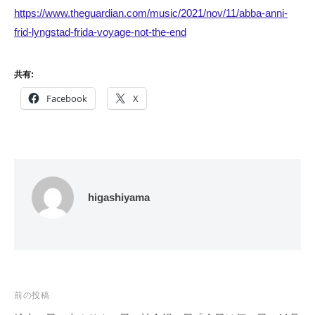
https://www.theguardian.com/music/2021/nov/11/abba-anni-
frid-lyngstad-frida-voyage-not-the-end
共有:
Facebook
X
higashiyama
投
前の投稿