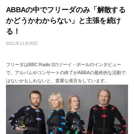
ABBAの中でフリーダのみ「解散する
かどうかわからない」と主張を続け
る！
2021年11月30日
b
/
y
0
h
件
フリーダはBBC Radio 2のゾーイ・ボールのインタビュー
i
の
で、アルバムやコンサートの終了がABBAの最終的な活動で
g
コ
a
メ
はないかもしれないと、貴重な発言をしています。
s
ン
h
ト
i
y
a
m
a