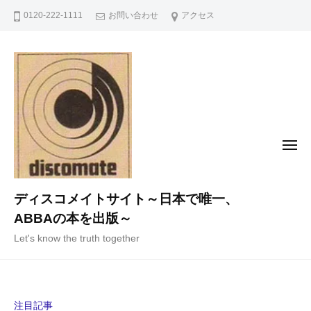
コ
0120-222-1111
お問い合わせ
アクセス
ン
テ
ン
ツ
へ
ス
キ
メ
ニ
ッ
ュ
ー
プ
ディスコメイトサイト～日本で唯一、
ABBAの本を出版～
Let's know the truth together
注目記事