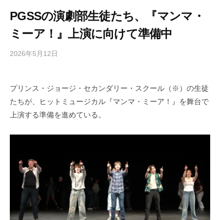
PGSSの演劇部生徒たち、『マンマ・
ミーア！』上演に向けて準備中
2026年5月12日
b
/
y
0
h
件
プリンス・ジョージ・セカンダリー・スクール（※）の生徒
i
の
たちが、ヒットミュージカル『マンマ・ミーア！』を舞台で
g
コ
a
メ
上演する準備を進めている。
s
ン
h
ト
i
y
a
m
a