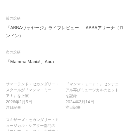
投
前の投稿
稿
『ABBAヴォヤージ』ライブレビュー ― ABBAアリーナ（ロ
ナ
ンドン）
ビ
ゲ
次の投稿
ー
「Mamma Mania!」Aura
シ
ョ
ン
サマーランド・セカンダリー・
『マンマ・ミーア！』センテニ
スクールが『マンマ・ミー
アル再びミュージカルのヒット
ア！』を上演
を記録
2026年2月5日
2024年2月14日
注目記事
注目記事
スミザーズ・セカンダリー・ミ
ュージカル・シアター部門の