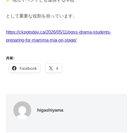
として重要な役割を担っています。
https://ckpgtoday.ca/2026/05/11/pgss-drama-students-
preparing-for-mamma-mia-on-stage/
共有:
Facebook
X
higashiyama