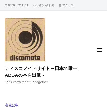
コ
0120-222-1111
お問い合わせ
アクセス
ン
テ
ン
ツ
へ
ス
キ
メ
ニ
ッ
ュ
ー
プ
ディスコメイトサイト～日本で唯一、
ABBAの本を出版～
Let's know the truth together
注目記事